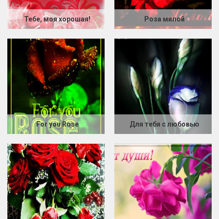
Тебе, моя хорошая!
Роза милой
For you Rose
Для тебя с любовью