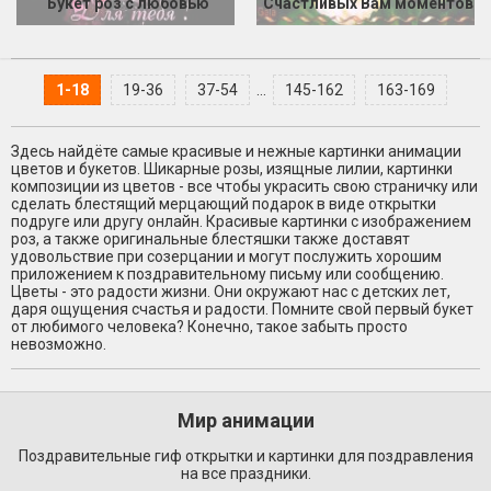
Букет роз с любовью
Счастливых Вам моментов
1-18
19-36
37-54
...
145-162
163-169
Здесь найдёте самые красивые и нежные картинки анимации
цветов и букетов. Шикарные розы, изящные лилии, картинки
композиции из цветов - все чтобы украсить свою страничку или
сделать блестящий мерцающий подарок в виде открытки
подруге или другу онлайн. Красивые картинки с изображением
роз, а также оригинальные блестяшки также доставят
удовольствие при созерцании и могут послужить хорошим
приложением к поздравительному письму или сообщению.
Цветы - это радости жизни. Они окружают нас с детских лет,
даря ощущения счастья и радости. Помните свой первый букет
от любимого человека? Конечно, такое забыть просто
невозможно.
Мир анимации
Поздравительные гиф открытки и картинки для поздравления
на все праздники.