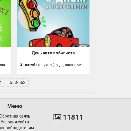
н
День автомобилиста
ник)
31 октября
— дата (когда, какого числа праздник)
2
553-562
Меню
11811
Обратная связь
Условия сайта
равообладателям