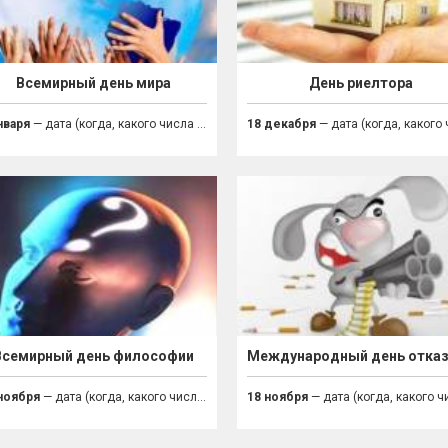
Всемирный день мира
День риелтора
нваря
— дата (когда, какого числа праздник)
18 декабря
— дата (когда, какого числа праз
Всемирный день философии
ноября
— дата (когда, какого числа праздник)
18 ноября
— дата (когда, какого числа праз