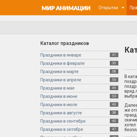
Открытки
Пра
Каталог праздников
Кат
Праздники в январе
41
Праздники в феврале
35
Праздники в марте
58
В кат
Праздники в апреле
56
поздр
поздр
Праздники в мае
49
вряд 
выбра
Праздники в июне
50
Праздники в июле
44
Далее
же от
Праздники в августе
38
празд
скачи
Праздники в сентябре
45
хотел
Праздники в октябре
беспл
47