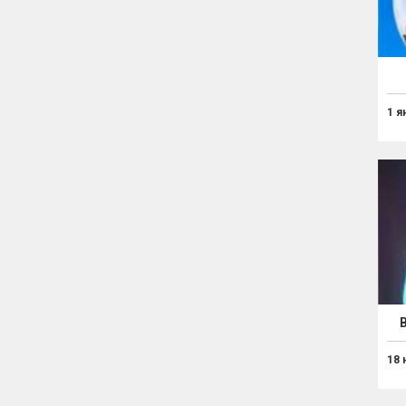
1 я
18 