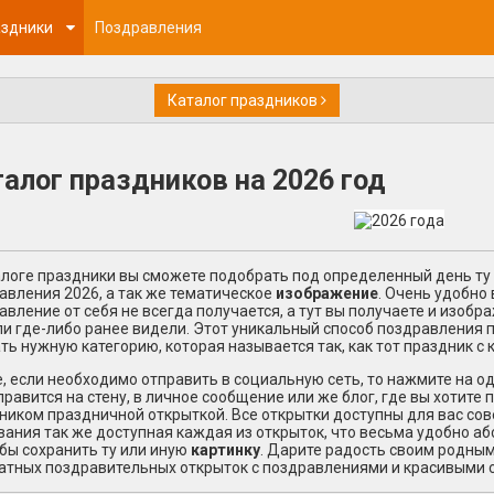
здники
Поздравления
Каталог праздников
алог праздников на 2026 год
алоге
праздники
вы сможете подобрать под определенный день ту
авления 2026, а так же тематическое
изображение
. Очень удобно 
авление от себя не всегда получается, а тут вы получаете и изобр
ли где-либо ранее видели. Этот уникальный способ поздравления 
ть нужную категорию, которая называется так, как тот праздник с 
, если необходимо отправить в социальную сеть, то нажмите на о
правится на стену, в личное сообщение или же блог, где вы хотите
п
ником праздничной открыткой. Все открытки доступны для вас со
вания так же доступная каждая из открыток, что весьма удобно а
 бы сохранить ту или иную
картинку
. Дарите радость своим родным
атных поздравительных
открыток с поздравлениями
и красивыми 