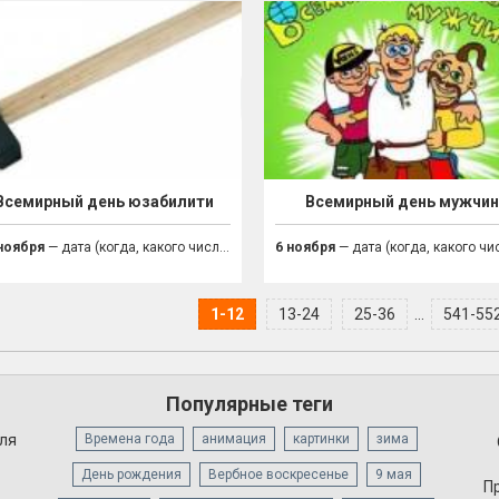
Всемирный день юзабилити
Всемирный день мужчи
ноября
— дата (когда, какого числа праздник)
6 ноября
— дата (когда, какого числа празд
1-12
13-24
25-36
...
541-55
Популярные теги
для
Времена года
анимация
картинки
зима
День рождения
Вербное воскресенье
9 мая
П