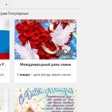
»
трам
Популярные
·
День работника прокуратуры России
Международный день семьи
ник)
1 января
— дата (когда, какого числа праздник)