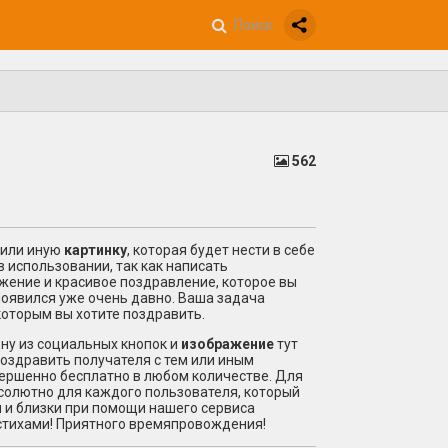
562
 или иную
картинку
, которая будет нести в себе
в использовании, так как написать
ажение и красивое
поздравление
, которое вы
появился уже очень давно. Ваша задача
которым вы хотите поздравить.
дну из социальных кнопок и
изображение
тут
оздравить
получателя с тем или иным
вершенно бесплатно в любом количестве. Для
бсолютно для каждого пользователя, который
 и близки при помощи нашего сервиса
стихами! Приятного времяпровождения!