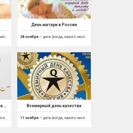
День матери в России
дник)
28 ноября
— дата (когда, какого числа праздник)
Международный день отказа от курения
Всемирный день качества
дник)
11 ноября
— дата (когда, какого числа праздник)