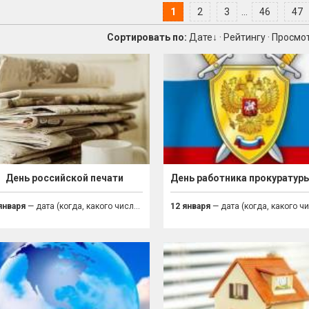
1
2
3
...
46
47
Сортировать по:
Дате
↓
·
Рейтингу
·
Просмо
День российской печати
января
— дата (когда, какого числа праздник)
12 января
— дата (когда, какого числа празд