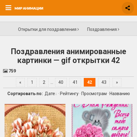
Открытки для поздравления
Поздравления
Поздравления анимированные
картинки — gif открытки 42
759
«
1
2
...
40
41
42
43
»
Сортировать по:
Дате
·
Рейтингу
·
Просмотрам
·
Названию