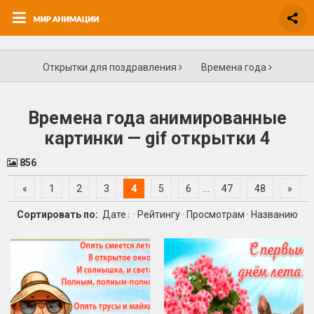
Открытки для поздравления
Времена года
Времена года анимированные
картинки — gif открытки 4
856
«
1
2
3
4
5
6
...
47
48
»
Сортировать по:
Дате
·
Рейтингу
·
Просмотрам
·
Названию