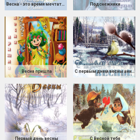
Весна - это время мечтать и Любить!
Подснежники
Весна пришла
С первым днем весны анимация
Первый день весны
С Весной тебя