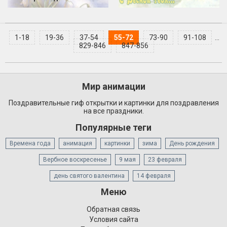
1-18
19-36
37-54
55-72
73-90
91-108
...
829-846
847-856
Мир анимации
Поздравительные гиф открытки и картинки для поздравления
на все праздники.
Популярные теги
Времена года
анимация
картинки
зима
День рождения
Вербное воскресенье
9 мая
23 февраля
день святого валентина
14 февраля
Меню
Обратная связь
Условия сайта