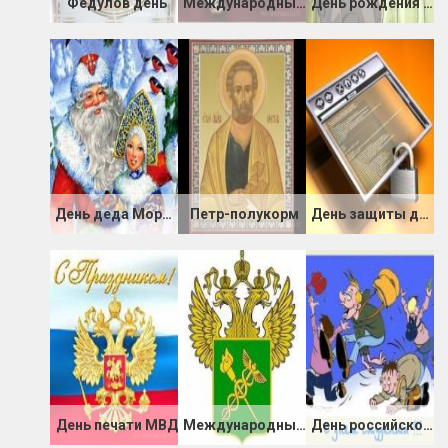
Федулов день
Международный день ювелира
День рождения русской водки
Сказка в дом Ваш ворвалась,
Новая жизнь чтоб для Вас началась.
***
Праздник Рождества хрустально чист.
Радуются люди, птицы, звери.
Рождество пришло, откройте настежь
Свою душу, окна, сердце, двери.
Тебя хочу поздравить с Рождеством,
Оно тебе подарит чистый снег,
Любовь, тепло, здоровье, дружбу, радость.
Пусть слышит небо твой счастливый смех.
День деда Мороза и Снегурки
Петр-полукорм
День защиты данных
***
Рождество пришло, великий праздник.
Собирайте близких и друзей.
Шалит за окнами мороз-проказник,
А в доме лишь от этого теплей.
Я пожелать хочу от всей души
Пусть Рождество исполнит все мечты.
Желаю тебе радости и счастья.
Здоровья, бодрости и красоты.
***
День печати МВД
Международный день таможенника
День российского студенчества (Татьянин день)
Дорогой мой человек,