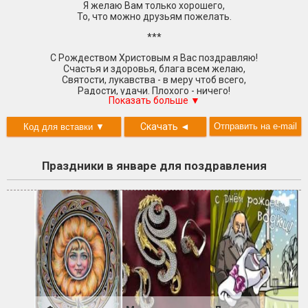
Я желаю Вам только хорошего,
То, что можно друзьям пожелать.
***
С Рождеством Христовым я Вас поздравляю!
Счастья и здоровья, блага всем желаю,
Святости, лукавства - в меру чтоб всего,
Радости, удачи. Плохого - ничего!
Показать больше ▼
***
Скачать
◄
Рождеству Христову наступил черед,
В праздничную пору веселись, народ!
Мы вам пожелаем счастливых долгих лет,
Праздники в январе для поздравления
Пусть в сердцах пылает светлый, яркий свет.
Чтобы в вашем доме поселилась радость,
Яркой была молодость и спокойной старость.
С Рождеством Христовым поздравляем всех,
Вокруг будет радость, веселье и смех.
***
Рождество пришло к Вам в дом,
Засияло вмиг все в нем,
Праздника пришла пора
Радуется детвора.
В этот праздник Рожденья Христа,
Пожелаю, чтоб сбылись чудеса,