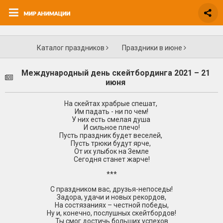
Каталог праздников
Праздники в июне
Международный день скейтбординга 2021 – 21
июня
На скейтах храбрые спешат,
Им падать - ни по чем!
У них есть смелая душа
И сильное плечо!
Пусть праздник будет веселей,
Пусть трюки будут ярче,
От их улыбок на Земле
Сегодня станет жарче!
***
С праздником вас, друзья-непоседы!
Задора, удачи и новых рекордов,
На состязаниях – честной победы,
Ну и, конечно, послушных скейтбордов!
Ты смог достичь больших успехов