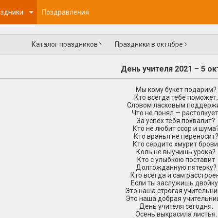
здники
Поздравления
Каталог праздников
Праздники в октябре
День учителя 2021 – 5 о
Мы кому букет подарим?
Кто всегда тебе поможет,
Словом ласковым поддержи
Что не понял — растолкует
За успех тебя похвалит?
Кто не любит ссор и шума
Кто вранья не переносит
Кто сердито хмурит брови
Коль не выучишь урока?
Кто с улыбкою поставит
Долгожданную пятерку?
Кто всегда и сам расстрое
Если ты заслужишь двойку
Это наша строгая учительни
Это наша добрая учительни
День учителя сегодня.
Осень выкрасила листья.