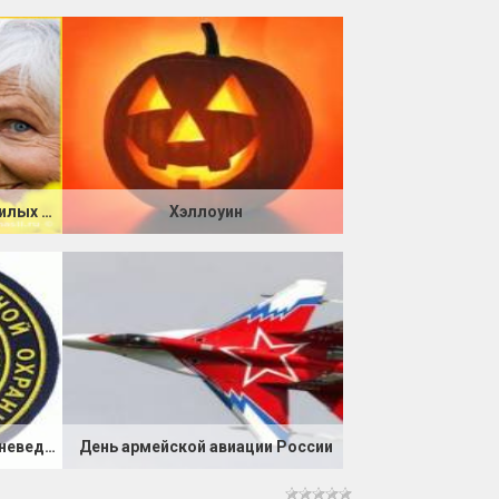
ь.
й,
,
.
или,
ет,
Международный день пожилых людей
Хэллоуин
!),
ей
т!
ь!
ь,
м,
,
.
День работников службы вневедомственной охраны МВД
День армейской авиации России
я,
е.
е -