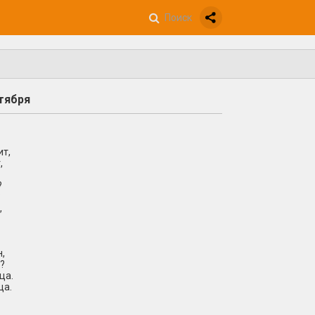
ктября
т,
,
?
?
,
н,
?
ца.
ца.