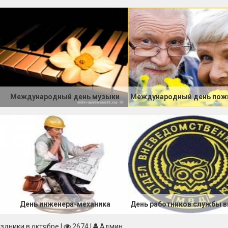
Учителя родные наши!
Светлее рядом с Вами жит
Вы посвятили в суть явлени
Раскрыли всех наук секрет
Вы расщепили атом лени,
Что в нас таился много лет
Вы жаждой знаний нас пронз
Как луч пронзает темный св
Мы ускорение получили
На световых десятки лет.
И обещаем, веря твердо,
Международный день музыки
(Кто ищет, тот всегда найдет
Что нашу школу самой лучш
Весь мир когда - то назове
***
Учитель, школьный учител
Вы, за нас беспокоясь,
Незримо в космос помчитес
Пойдете в тайгу на поиск,
В пустыню по зыбким дюна
В море пенной дорогой...
Мы - Ваша вечная юность
Надежда, радость, тревога
День инженера-механика
Вам по-прежнему нет поко
Всю жизнь посвятив детвор
Спасибо Вам за сердце тако
здники в октябре
|
2674
|
Админ