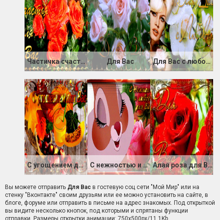
Частичка счастья для Вас
Для Вас
Для Вас с любовью
С угощением для Вас
С нежностью и любовью для Вас
Алая роза для Вас
Вы можете отправить
Для Вас
в гостевую соц сети "Мой Мир" или на
стенку "Вконтакте" своим друзьям или ее можно установить на сайте, в
блоге, форуме или отправить в письме на адрес знакомых. Под открыткой
вы видите несколько кнопок, под которыми и спрятаны функции
отправки. Размеры открытки анимации: 750x500px/11.1Kb