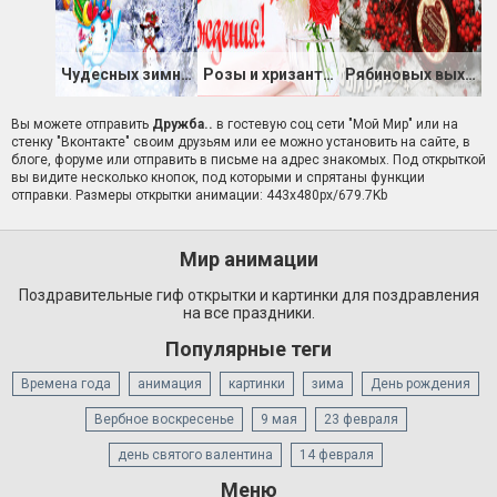
Чудесных зимних выходных!
Розы и хризантемы на день Рождения
Рябиновых выходных
Вы можете отправить
Дружба..
в гостевую соц сети "Мой Мир" или на
стенку "Вконтакте" своим друзьям или ее можно установить на сайте, в
блоге, форуме или отправить в письме на адрес знакомых. Под открыткой
вы видите несколько кнопок, под которыми и спрятаны функции
отправки. Размеры открытки анимации: 443x480px/679.7Kb
Мир анимации
Поздравительные гиф открытки и картинки для поздравления
на все праздники.
Популярные теги
Времена года
анимация
картинки
зима
День рождения
Вербное воскресенье
9 мая
23 февраля
день святого валентина
14 февраля
Меню