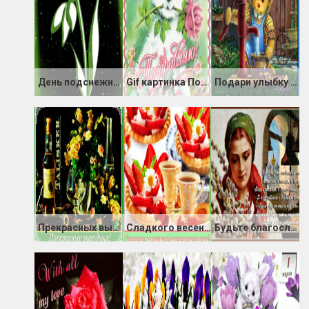
День подснежника
Gif картинка Поздравляю
Подари улыбку миру
Прекрасных выходных
Сладкого весеннего воскресного дня
Будьте благословенны! С Вербным воскресением!