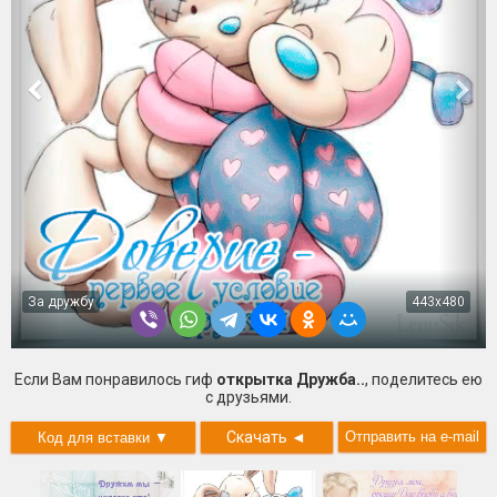
За дружбу
443x480
Если Вам понравилось гиф
открытка Дружба..
, поделитесь ею
с друзьями.
Скачать
◄