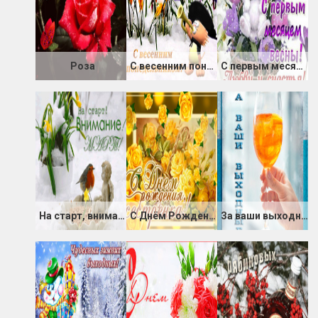
Роза
С весенним понедельником
С первым месяцем весны
На старт, внимание, март!
С Днём Рождения, Сестрёнка!
За ваши выходные