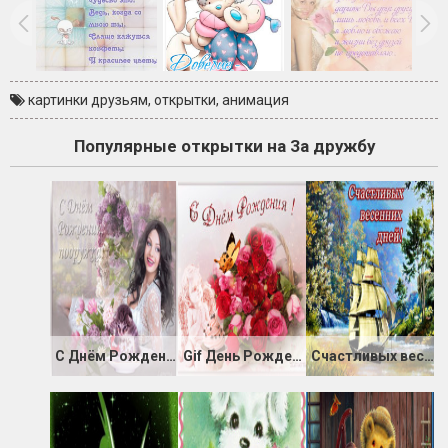
картинки друзьям
,
открытки
,
анимация
Популярные открытки на За дружбу
С Днём Рождения анимашка
Gif День Рождения
Счастливых весенних дней