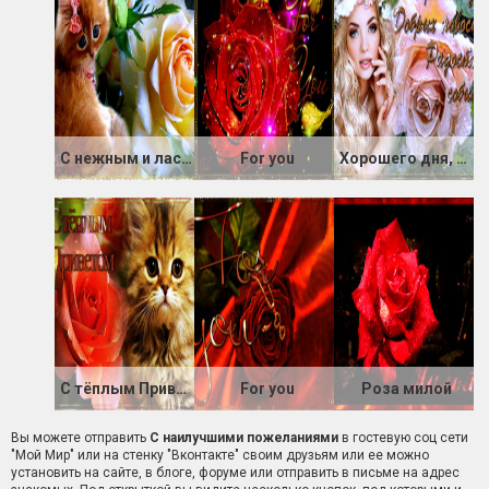
С нежным и ласковым приветом
For you
Хорошего дня, добрых новостей, радостных событий
С тёплым Приветом
For you
Роза милой
Вы можете отправить
С наилучшими пожеланиями
в гостевую соц сети
"Мой Мир" или на стенку "Вконтакте" своим друзьям или ее можно
установить на сайте, в блоге, форуме или отправить в письме на адрес