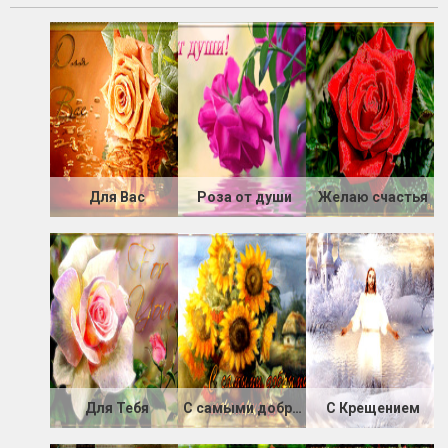
Для Вас
Роза от души
Желаю счастья
Для Тебя
С самыми добрыми пожеланиями
С Крещением