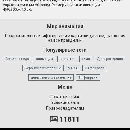
знакомых. Под открыткой вы видите несколько кнопок, под которыми и
спрятаны функции отправки. Размеры открытки анимации:
450x300px/10.7Kb
Мир анимации
Поздравительные гиф открытки и картинки для поздравления
на все праздники.
Популярные теги
Времена года
анимация
картинки
зима
День рождения
Вербное воскресенье
9 мая
23 февраля
день святого валентина
14 февраля
Меню
Обратная связь
Условия сайта
Правообладателям
11811