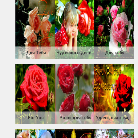
Для Тебя
Чудесного денёчка
Для тебя
For You
Розы для тебя
Удачи, счастья, вдохновения