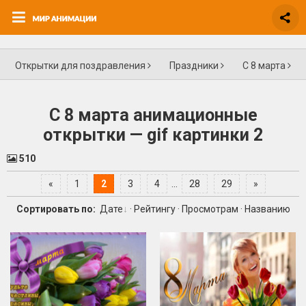
Открытки для поздравления
Праздники
С 8 марта
С 8 марта анимационные
открытки — gif картинки 2
510
«
1
2
3
4
...
28
29
»
Сортировать по:
Дате
·
Рейтингу
·
Просмотрам
·
Названию