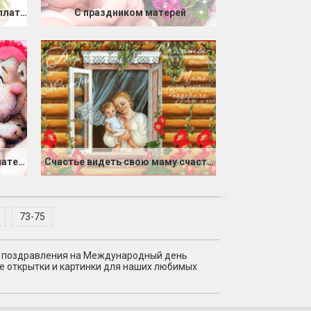
Открытка с Днем матери бесплатно
С праздником матерей
Поздравления маме с Днем матери
Счастье видеть свою маму счастливой
73-75
я поздравления на Международный день
вые открытки и картинки для наших любимых