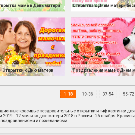
ткрытка маме в День матери
Открытки к Дню матери
1-18
19-36
37-54
55-72
ционные красивые поздравительные открытки и гиф картинки дл
и 2019 - 12 мая и ко дню матери 2018 в России - 25 ноября. Краси
 поздравлениями и пожеланиями.