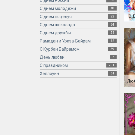
С днем России
105
С днем молодежи
18
С 
С днем поцелуя
22
С днем шоколада
64
С днем дружбы
26
Рамадан и Ураза-Байрам
42
С Курбан Байрамом
39
День любви
7
С праздником
751
Хэллоуин
61
Люб