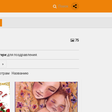
75
тери
для поздравления.
»
отрам
·
Названию