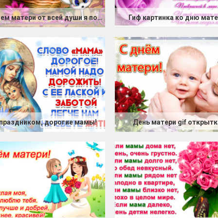
С Днем матери от всей души я поздравляю
Гиф картинка ко дню мат
 праздником, дорогие мамы!
День матери gif открытк