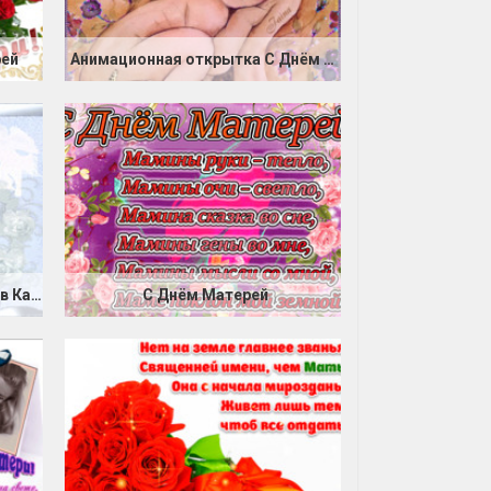
рей
Анимационная открытка С Днём Матери
С Днём МатерейДень матери в Казахстане
С Днём Матерей