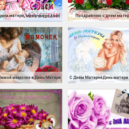
Днем матери, мамочка родная
Поздравляю с днем мате
имой мамочке в День Матери