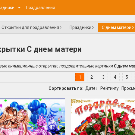
здники
Поздравления
Открытки для поздравления
Праздники
С днем матери
крытки С днем матери
вые анимационные открытки, поздравительные картинки
С днем ма
1
2
3
4
5
Сортировать по:
Дате
·
Рейтингу
·
Просм