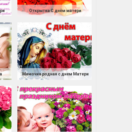
ери
Открытка С днём матери
а
Мамочка родная с днем Матери