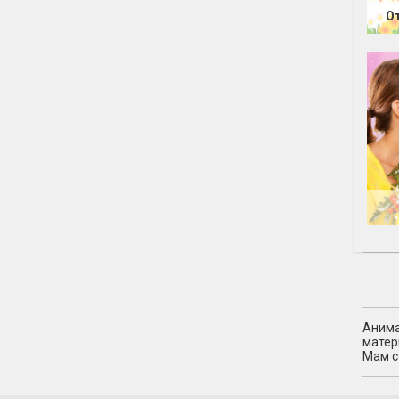
О
Анима
матер
Мам с