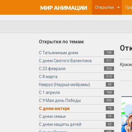
Открытки
Пра
Открытки по темам
От
С Татьяниным днем
134
С днем Святого Валентина
311
Краси
С 23 февраля
326
С 8 марта
510
Навруз (Наурыз мейрамы)
45
С 1 апреля
160
С 9 Мая день Победы
345
С днем матери
75
С днем семьи
74
С днем защиты детей
52