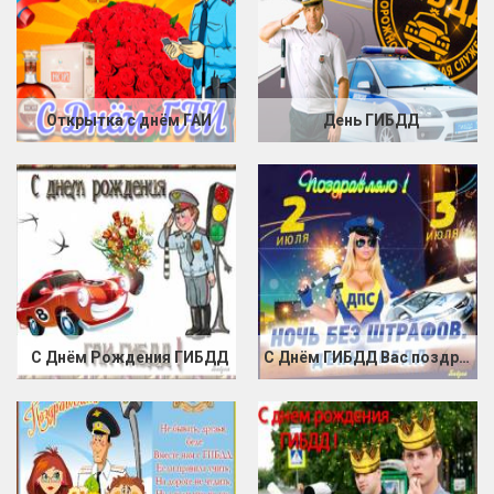
Открытка с днём ГАИ
День ГИБДД
С Днём Рождения ГИБДД
С Днём ГИБДД Вас поздравляю