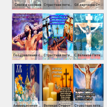
Спаси и сохрани
Страстная пятница
Gif картинка Страстная пятница
Поздравления со Страстной пятницей в стихах
Страстная пятница - дата распятия Христа
С Великой Пятницей картинки
Анимационная открытка со светлым праздником Пасхи
Великая Страстная пятница
Страстная пятница