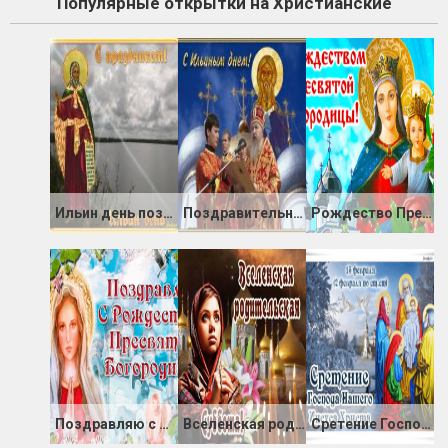
Популярные открытки на Христианские
Ильин день поздравления!
Поздравительная открытка Ильин день
Рождество Пресвятой Богородицы
Поздравляю с Рождеством Пресвятой богородицы
Вселенская родительская суббота
Сретение Господне гиф картинка