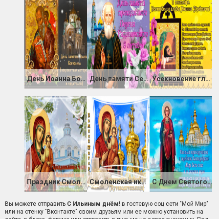
День Иоанна Богослова
День памяти Сергия Радонежского
Усекновение главы Иоанна Предтечи
Праздник Смоленской иконы Божией Матери
Смоленская икона Божией Матери
С Днем Святого Целителя Пантелеймона
Вы можете отправить
С Ильиным днём!
в гостевую соц сети "Мой Мир"
или на стенку "Вконтакте" своим друзьям или ее можно установить на