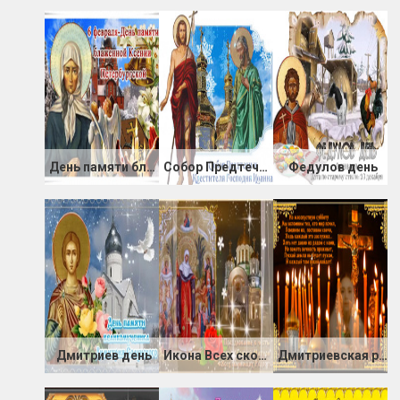
День памяти блаженной Ксении Петербургской
Собор Предтечи и Крестителя Господня Иоанна
Федулов день
Дмитриев день
Икона Всех скорбящих радость
Дмитриевская родительская суббота