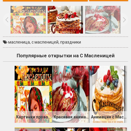
масленица
,
с масленицей
,
праздники
Популярные открытки на С Масленицей
Картинки проводы Масленицы
Красивая анимация с Масленицей
Анимация с Масленицей