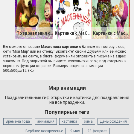
Поздравления с Масленицей 2020 в открытках
Картинки с МаСлЕнИцЕй прикольные
Картинки с Масленицей для детей
Вы можете отправить
Масленица картинки с блинами
в гостевую соц
сети "Мой Мир" или на стенку "Вконтакте" своим друзьям или ее можно
установить на сайте, в блоге, форуме или отправить в письме на адрес
знакомых. Под открыткой вы видите несколько кнопок, под которыми и
спрятаны функции отправки. Размеры открытки анимации:
500x500px/12.8Kb
Мир анимации
Поздравительные гиф открытки и картинки для поздравления
на все праздники.
Популярные теги
Времена года
анимация
картинки
зима
День рождения
Вербное воскресенье
9 мая
23 февраля