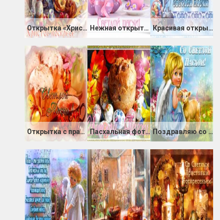
Открытка «Христосъ Воскресе!»
Нежная открытка Светлой пасхи
Красивая открытка Светлой Пасхи
Открытка с праздником Светлой Пасхи
Пасхальная фото-открытка
Поздравляю со светлой Пасхой