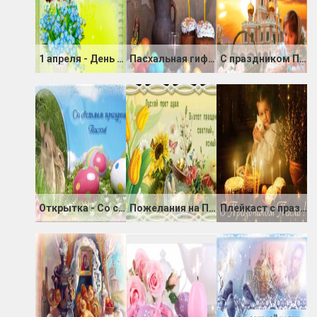
1 апреля - День улыбок и веселья
Пасхальная гиф открытка со стихами
С праздником Пасхи!
Открытка - Со светлым праздником Пасхи
Пожелания на Пасху открытка
Плейкаст с праздником Пасхи