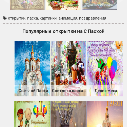
открытки
,
пасха
,
картинки
,
анимация
,
поздравления
Популярные открытки на С Пасхой
Светлой Пасхи
Светлого пасхального Воскресенья
День смеха