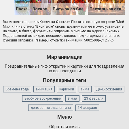
Пасха — Воскресение Xристово
Рисунок со Светлой Пасхой
Пасхальная открытка в Светлое Христово Воскресение
Вы можете отправить
Картинка Светлая Пасха
в гостевую соц сети "Мой
Мир" или на стенку "Вконтакте" своим друзьям или ее можно установить
на сайте, в блоге, форуме или отправить в письме на адрес знакомых.
Под открыткой вы видите несколько кнопок, под которыми и спрятаны
функции отправки. Размеры открытки анимации: 500x500px/12.7Kb
Мир анимации
Поздравительные гиф открытки и картинки для поздравления
на все праздники.
Популярные теги
Времена года
анимация
картинки
зима
День рождения
Вербное воскресенье
9 мая
23 февраля
день святого валентина
14 февраля
Меню
Обратная связь