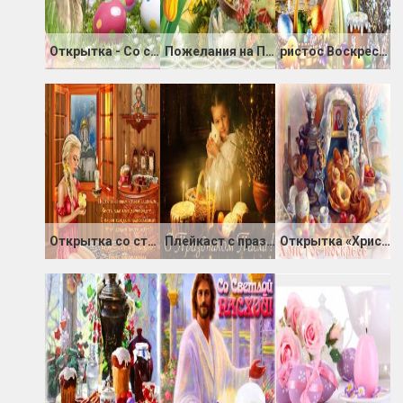
Открытка - Со светлым праздником Пасхи
Пожелания на Пасху открытка
ристос Воскресе - открытка с Иисусом Христом
Открытка со стихами в Светлое Христово Воскресение
Плейкаст с праздником Пасхи
Открытка «Христосъ Воскресе!»