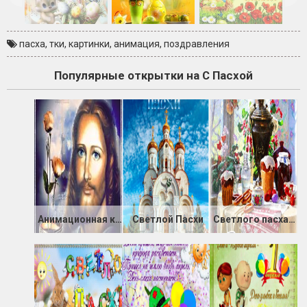
пасха
,
тки
,
картинки
,
анимация
,
поздравления
Популярные открытки на С Пасхой
Анимационная картинка Иисус Христос
Светлой Пасхи
Светлого пасхального Воскресенья