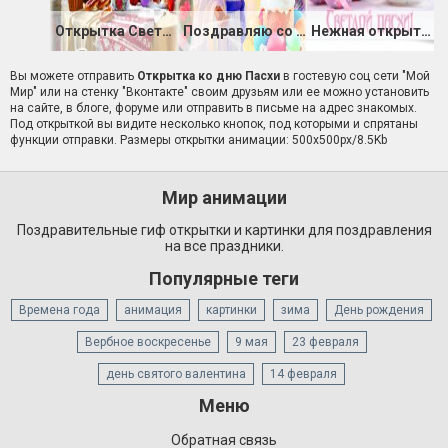
Открытка Светлого Пасхального Воскресенья
Поздравляю со светлой ПАСХОЙ
Нежная открытка Светлой пасхи
Вы можете отправить
Открытка ко дню Пасхи
в гостевую соц сети "Мой
Мир" или на стенку "Вконтакте" своим друзьям или ее можно установить
на сайте, в блоге, форуме или отправить в письме на адрес знакомых.
Под открыткой вы видите несколько кнопок, под которыми и спрятаны
функции отправки. Размеры открытки анимации: 500x500px/8.5Kb
Мир анимации
Поздравительные гиф открытки и картинки для поздравления
на все праздники.
Популярные теги
Времена года
анимация
картинки
зима
День рождения
Вербное воскресенье
9 мая
23 февраля
день святого валентина
14 февраля
Меню
Обратная связь