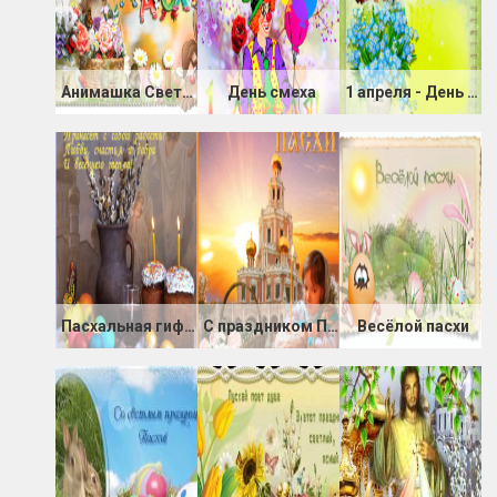
Анимашка Светлой Пасхи
День смеха
1 апреля - День улыбок и веселья
Пасхальная гиф открытка со стихами
С праздником Пасхи!
Весёлой пасхи