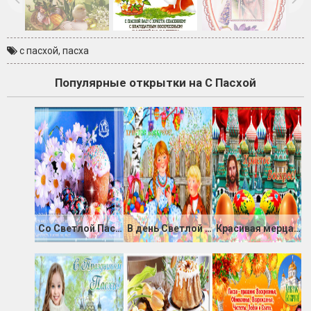
с пасхой
,
пасха
Популярные открытки на С Пасхой
Со Светлой Пасхой поздравляю!
В день Светлой Пасхи — счастья и достатка
Красивая мерцающая открытка с Пасхой Христовой