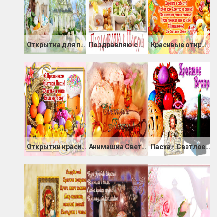
Открытка для поздравления с Пасхой
Поздравляю с Пасхой
Красивые открытки с Пасхой поздравлением в стихах
Открытки красивые с праздником Пасхи
Анимашка Светлой Пасхи
Пасха - Светлое Воскресение Христа