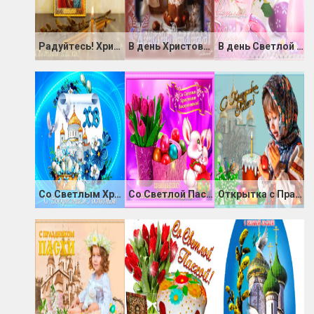
Радуйтесь! Христос Воскрес!
В день Христова Воскресенья
В день Светлой Пасхи
Со Светлым Христовым Воскресеньем
Со Светлой Пасхой
Открытка с Праздником Светлой Пасхи!