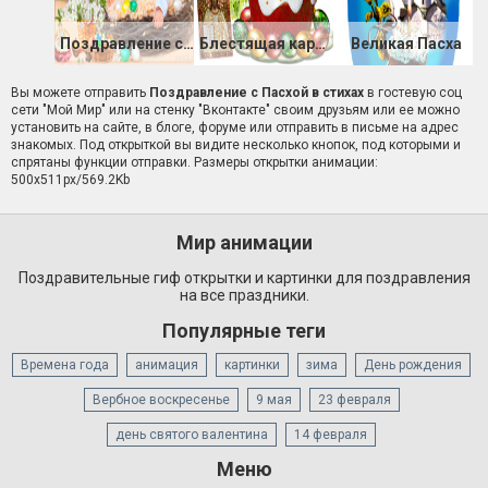
Поздравление с Пасхой
Блестящая картинка Со светлой Пасхой
Великая Пасха
Вы можете отправить
Поздравление с Пасхой в стихах
в гостевую соц
сети "Мой Мир" или на стенку "Вконтакте" своим друзьям или ее можно
установить на сайте, в блоге, форуме или отправить в письме на адрес
знакомых. Под открыткой вы видите несколько кнопок, под которыми и
спрятаны функции отправки. Размеры открытки анимации:
500x511px/569.2Kb
Мир анимации
Поздравительные гиф открытки и картинки для поздравления
на все праздники.
Популярные теги
Времена года
анимация
картинки
зима
День рождения
Вербное воскресенье
9 мая
23 февраля
день святого валентина
14 февраля
Меню