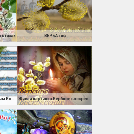
 стихах
ВЕРБА гиф
Спешу поздравить с Вербным Воскресеньем
Живая картинка Вербное воскресенье