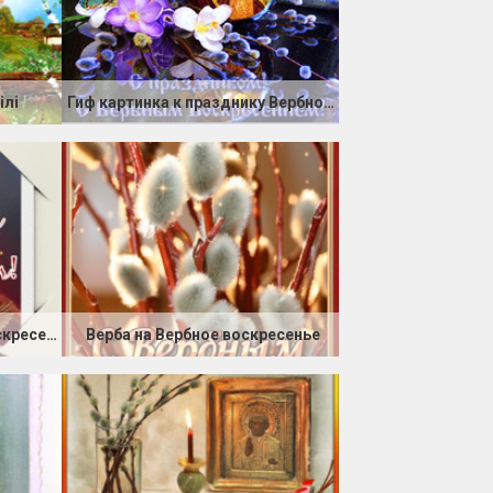
ілі
Гиф картинка к празднику Вербное Воскресенье
Гиф картинка в Вербное Воскресенье
Верба на Вербное воскресенье