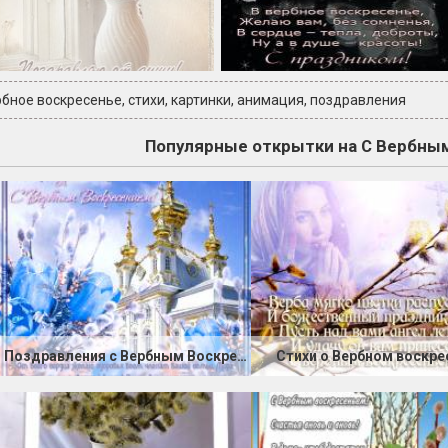
бное воскресенье
,
стихи
,
картинки
,
анимация
,
поздравления
Популярные открытки на С Вербны
Поздравления с Вербным Воскресеньем
Стихи о Вербном воскре