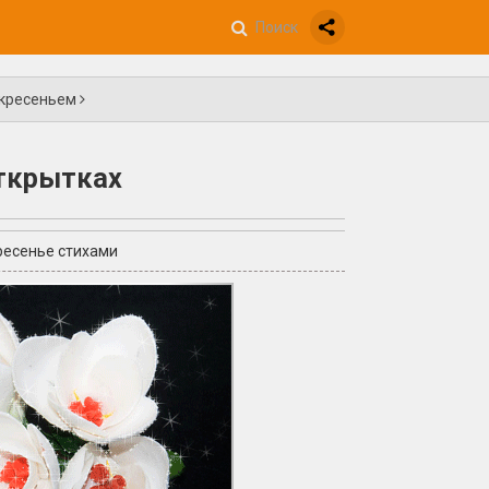
скресеньем
открытках
ресенье стихами
+3