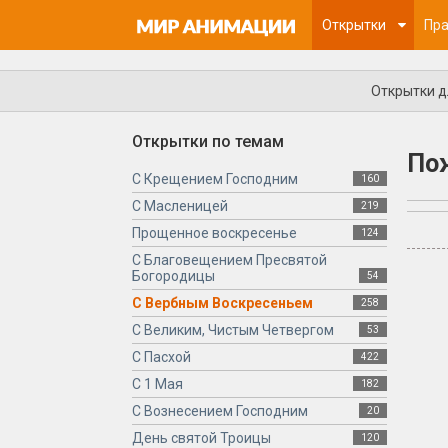
Открытки
Пра
Открытки 
Открытки по темам
Пож
С Крещением Господним
160
С Масленицей
219
Прощенное воскресенье
124
С Благовещением Пресвятой
Богородицы
54
С Вербным Воскресеньем
258
С Великим, Чистым Четвергом
53
С Пасхой
422
С 1 Мая
182
С Вознесением Господним
20
День святой Троицы
120