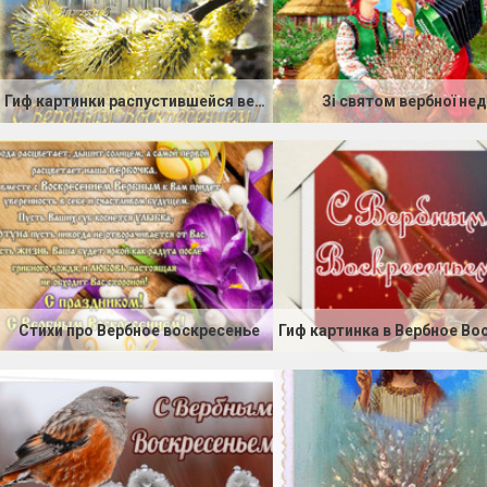
Гиф картинки распустившейся вербы
Зі святом вербної нед
Стихи про Вербное воскресенье