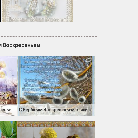
м Воскресеньем
сенье
С Вербным Воскресеньем стихи красивые