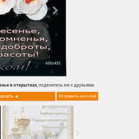
600x435
енье в открытках
, поделитесь ею с друзьями.
качать
◄