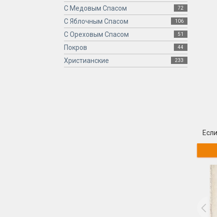
С Медовым Спасом
72
С Яблочным Спасом
106
С Ореховым Спасом
51
Покров
44
Христианские
233
Если