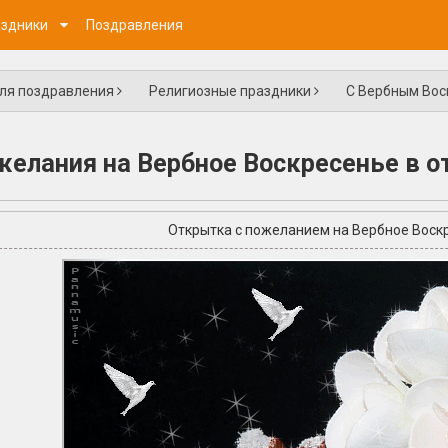
здники
Поздравления
для поздравления
Религиозные праздники
С Вербным Во
елания на Вербное Воскресенье в 
Открытка с пожеланием на Вербное Воск