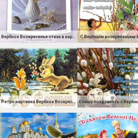
Вербное Воскресенье стихи в картинках
С Вербным воскресеньем в
Ретро картинка Вербное Воскресенье