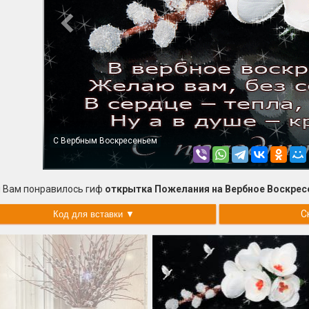
С Вербным Воскресеньем
 Вам понравилось гиф
открытка Пожелания на Вербное Воскрес
С