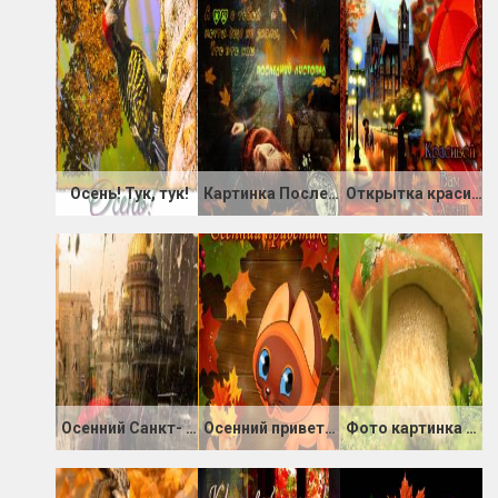
Осень! Тук, тук!
Картинка Последний листопад
Открытка красивой Вам осени
Осенний Санкт- Петербург
Осенний приветик
Фото картинка Осеннее счастье