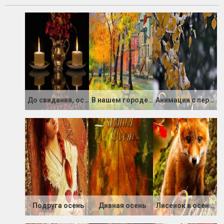
До свидания, осень
В нашем городе осень
Анимации с первым снегом
Подруга осень
Дивная осень
Лисенок в осеннем лесу