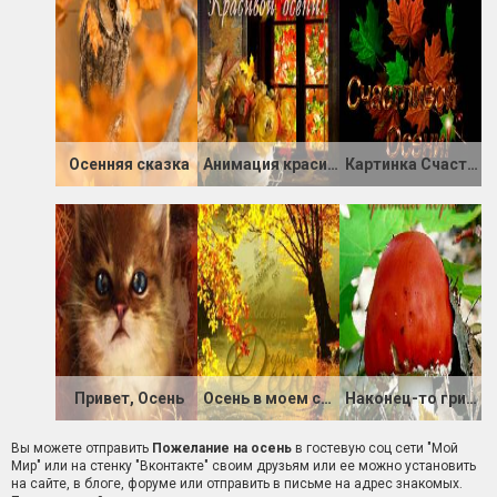
Осенняя сказка
Анимация красивой Осени
Картинка Счастливой Осени
Привет, Осень
Осень в моем сердце
Наконец-то грибная пора
Вы можете отправить
Пожелание на осень
в гостевую соц сети "Мой
Мир" или на стенку "Вконтакте" своим друзьям или ее можно установить
на сайте, в блоге, форуме или отправить в письме на адрес знакомых.