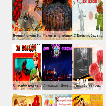
Вечный огонь 9 мая
Памяти погибших
С Днём победы. Солдат и мальчик
Спасибо деду за Победу
Анимация День Великой Победы
Спасибо за подвиг