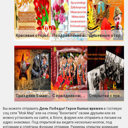
Красивая открытка на 9 мая день Победы и стихи
Поздравления в стихах с днем Победы 9 мая
Душевные открытки с Днем Победы 9 мая в стихах
Праздник 9 мая: Никто не забыт, ничто не забыто
С праздником, дорогие ветераны
Открытка с праздником Победы
Вы можете отправить
День Победы! Герои былых времен
в гостевую
соц сети "Мой Мир" или на стенку "Вконтакте" своим друзьям или ее
можно установить на сайте, в блоге, форуме или отправить в письме на
адрес знакомых. Под открыткой вы видите несколько кнопок, под
которыми и спрятаны функции отправки. Размеры открытки анимации: