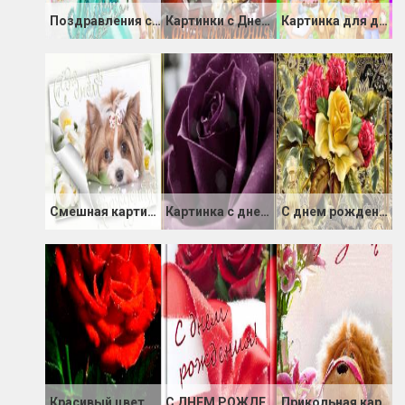
Поздравления с днем Рождения от подруги картинка
Картинки с Днем Рождения: Мужчине, Парню
Картинка для детей с днём Рождения
Смешная картинка с Днем Рождения
Картинка с днем Рождения любимой подруге
С днем рождения!
Красивый цветок ко Дню Рождения!
С ДНЕМ РОЖДЕНИЯ
Прикольная картинка с днём Рождения ребенку