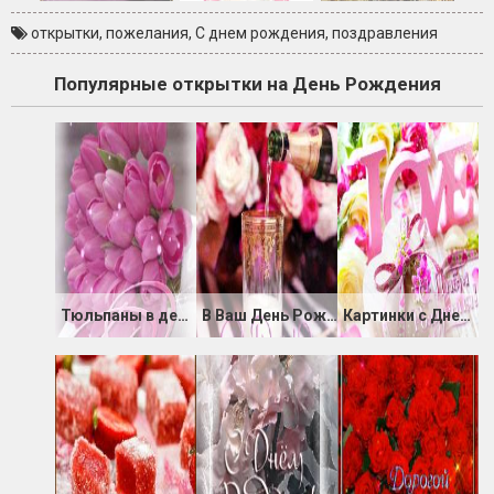
открытки
,
пожелания
,
С днем рождения
,
поздравления
Популярные открытки на День Рождения
Тюльпаны в день Рождения
В Ваш День Рождения радости желаю
Картинки с Днем Рождения Любимый