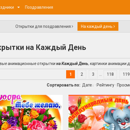
здники
Поздравления
Открытки для поздравления
На каждый день
крытки на Каждый День
вые анимационные открытки
на Каждый День
, картинки анимации 
1
2
3
...
118
119
Сортировать по:
Дате
·
Рейтингу
·
Просм