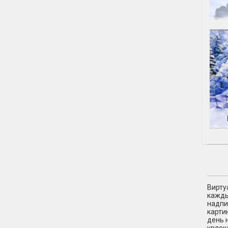
Вирту
кажды
надпи
карти
день 