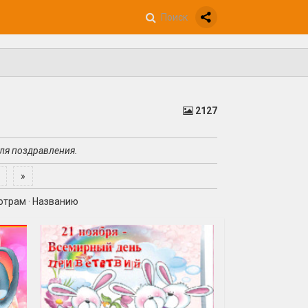
2127
для поздравления.
»
отрам
·
Названию