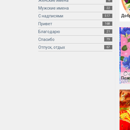
Женские имена
0
Мужские имена
22
С надписями
517
Привет
168
Благодарю
21
Спасибо
79
Отпуск, отдых
67