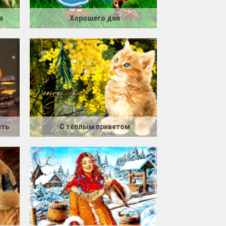
я
Хорошего дня
ить
С тёплым приветом