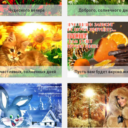
Чудесного вечера
Доброго, солнечного дн
частливых, солнечных дней
Пусть вам будет вкусно ж