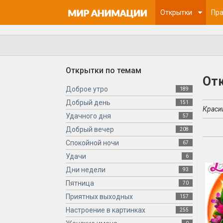
Открытки
Пра
Открытки по темам
От
Доброе утро
189
Добрый день
151
Краси
Удачного дня
57
Добрый вечер
208
Спокойной ночи
67
Удачи
6
Дни недели
93
Пятница
70
Приятных выходных
157
Настроение в картинках
255