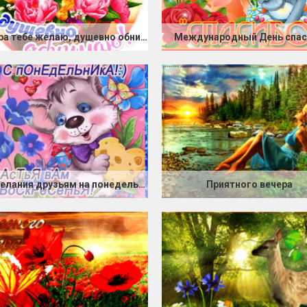
Добра тебе желаю, душевно обнимаю
Международный День спа
Пожелания друзьям на понедельник
Приятного вечера