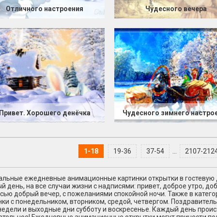
Отличного настроения
Чудесного вечера
Привет. Хорошего денёчка
Чудесного зимнего настро
1-18
19-36
37-54
...
2107-212
альные ежeдневные анимационные картинки открытки в гостевую д
й день, на все случаи жизни с надписями: привет, доброе утро, до
сью добрый вечер, с пожеланиями спокойной ночи. Также в кате
нки с понедельником, вторником, средой, четвергом. Поздравитель
недели и выходные дни субботу и воскресенье. Каждый день происх