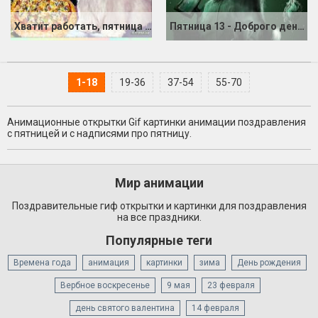
Хватит работать, пятница пришла!
Пятница 13 - Доброго денёчка и весёлой ночки
1-18
19-36
37-54
55-70
Анимационные открытки Gif картинки анимации поздравления
с пятницей и с надписями про пятницу.
Мир анимации
Поздравительные гиф открытки и картинки для поздравления
на все праздники.
Популярные теги
Времена года
анимация
картинки
зима
День рождения
Вербное воскресенье
9 мая
23 февраля
день святого валентина
14 февраля