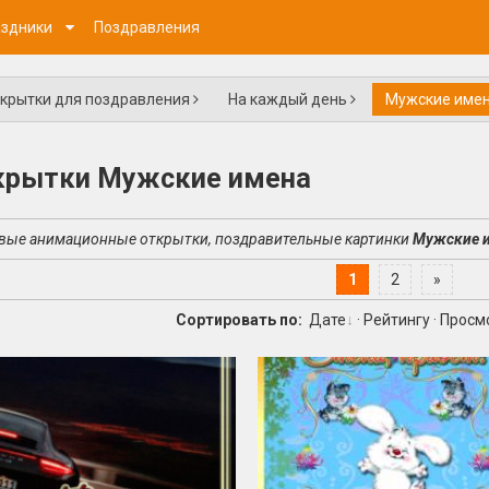
здники
Поздравления
крытки для поздравления
На каждый день
Мужские име
крытки Мужские имена
вые анимационные открытки, поздравительные картинки
Мужские 
1
2
»
Сортировать по:
Дате
·
Рейтингу
·
Просм