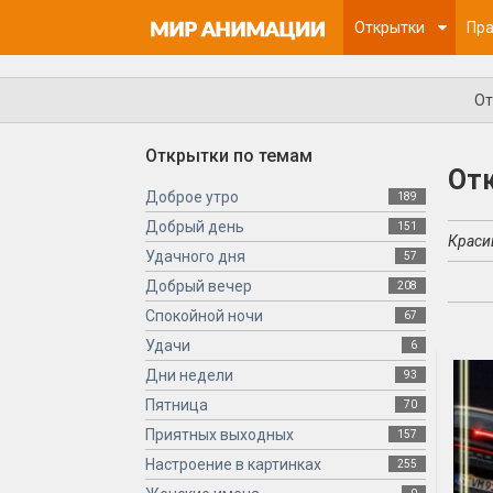
Открытки
Пра
От
Открытки по темам
От
Доброе утро
189
Добрый день
151
Краси
Удачного дня
57
Добрый вечер
208
Спокойной ночи
67
Удачи
6
Дни недели
93
Пятница
70
Приятных выходных
157
Настроение в картинках
255