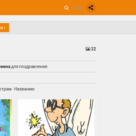
на
22
имена
для поздравления.
отрам
·
Названию