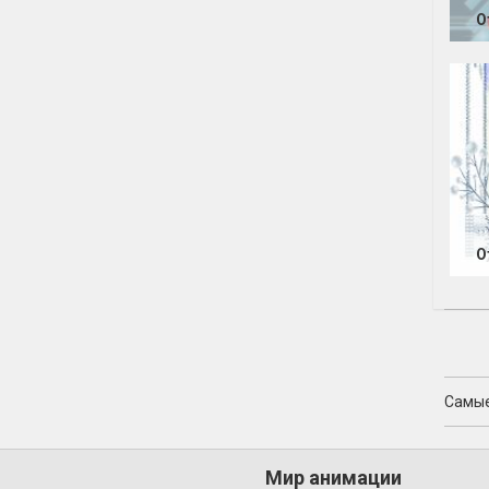
О
О
Самые
Мир анимации