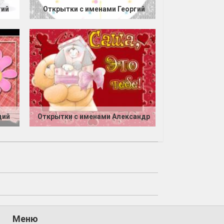
гий
Открытки с именами Георгий
дий
Открытки с именами Александр
Меню