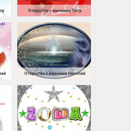
ор
Открытки с именами Петр
лай
Открытки с именами Николай