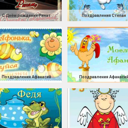
С Днём рождения Ринат
Поздравления Степан
Поздравления Афанасий
Поздравления Афанаси