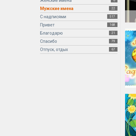
Женские имена
0
Мужские имена
22
С надписями
517
Привет
168
Благодарю
21
Спасибо
79
Отпуск, отдых
67