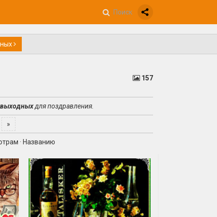
дных
157
 выходных
для поздравления.
»
отрам
·
Названию