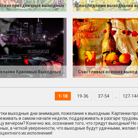
йских праздничных выходных
С последними выходными а
Пожелание Красивых Выходных в картинках
Счастливых осенних выхо
1-18
19-36
37-54
...
127-14
тки выходные дни анимация, пожелание к выходным. Картинки пр
еживать в самом начале недели, поддерживать в разгаре трудовы
цу вечером? Конечно же, осознание того, что грядут выходные! Но
ных, а четкой уверенности, что выходные будут удачными, желаю
оцентного их исполнения!