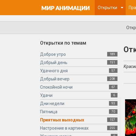
Открытки
Пра
Откр
Открытки по темам
От
Доброе утро
189
Добрый день
151
Краси
Удачного дня
57
Добрый вечер
208
Спокойной ночи
67
Удачи
6
Дни недели
93
Пятница
70
Приятных выходных
157
Настроение в картинках
255