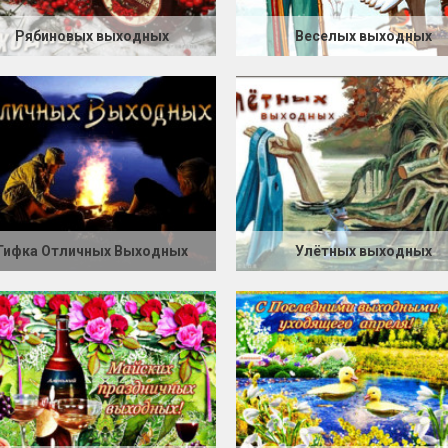
Рябиновых выходных
Веселых выходных
Гифка Отличных Выходных
Улётных выходных