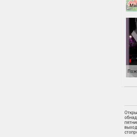
Ма
Откры
обнад
пятни
выход
стопр