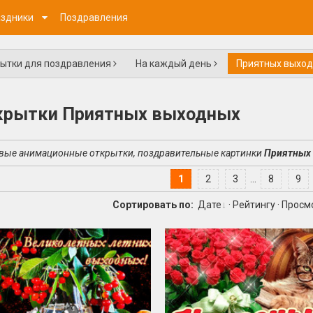
здники
Поздравления
ытки для поздравления
На каждый день
Приятных выхо
крытки Приятных выходных
вые анимационные открытки, поздравительные картинки
Приятных
1
2
3
...
8
9
Сортировать по:
Дате
·
Рейтингу
·
Просм