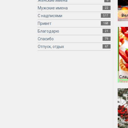
Женские имена
0
Мужские имена
22
Ве
С надписями
517
Привет
168
Благодарю
21
Спасибо
79
Отпуск, отдых
67