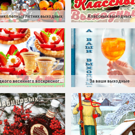
ликолепных летних выходных
Классных выходных
Сладкого весеннего воскресного дня
За ваши выходные