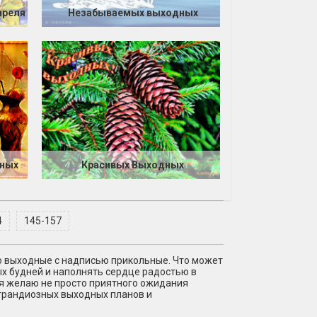
преля
Незабываемых выходных
дных
Красивых Выходных
4
145-157
о выходные с надписью прикольные. Что может
х будней и наполнять сердце радостью в
 я желаю не просто приятного ожидания
 грандиозных выходных планов и