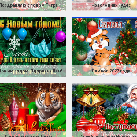
Поздравляю с годом Тигра
Новогодних чудес
Новым годом! Здоровья Вам!
Символ 2022 года
С Новым годом Тигра
С приближением Нового г