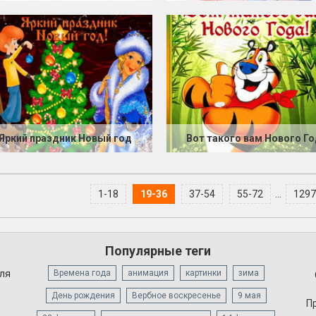
Яркий праздник Новый год
Вот такого вам Нового Г
1-18
19-36
37-54
55-72
...
1297
Популярные теги
для
Времена года
анимация
картинки
зима
День рождения
Вербное воскресенье
9 мая
П