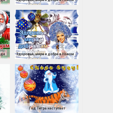
ода
Здоровья, мира и добра в Новом году
а
Год Тигра наступает