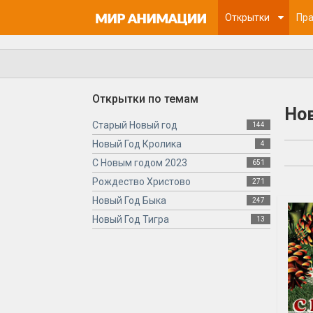
Открытки
Пра
Открытки по темам
Нов
Старый Новый год
144
Новый Год Кролика
4
С Новым годом 2023
651
Рождество Христово
271
Новый Год Быка
247
Новый Год Тигра
13