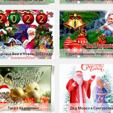
ровья Вам в Новом 2022 году
С приближением Нового г
Тигр с подарками
Дед Мороз и Снегурочк