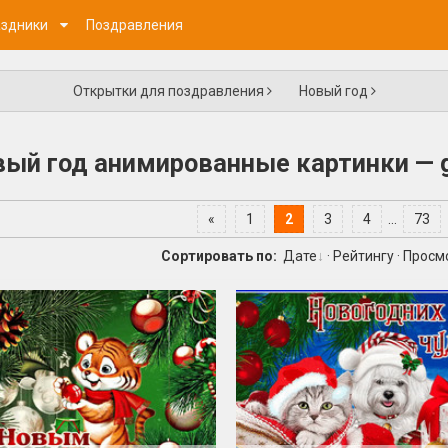
здники
Поздравления
Открытки для поздравления
Новый год
ый год анимированные картинки — g
«
1
2
3
4
...
73
Сортировать по:
Дате
·
Рейтингу
·
Просм