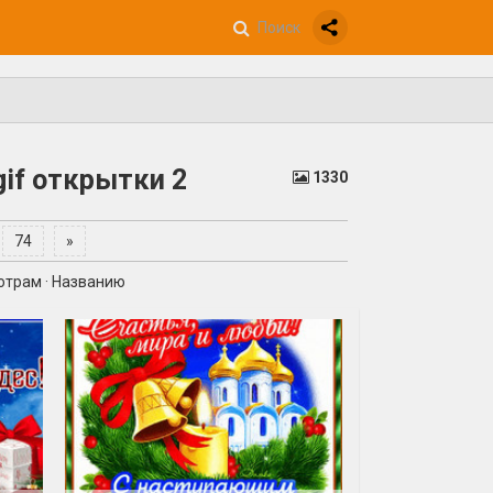
if открытки 2
1330
74
»
отрам
·
Названию