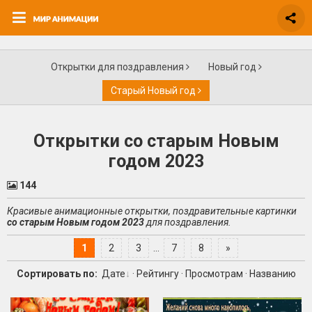
Открытки для поздравления
Новый год
Старый Новый год
Открытки со старым Новым
годом 2023
144
Красивые анимационные открытки, поздравительные картинки
со старым Новым годом 2023
для поздравления.
1
2
3
...
7
8
»
Сортировать по:
Дате
·
Рейтингу
·
Просмотрам
·
Названию