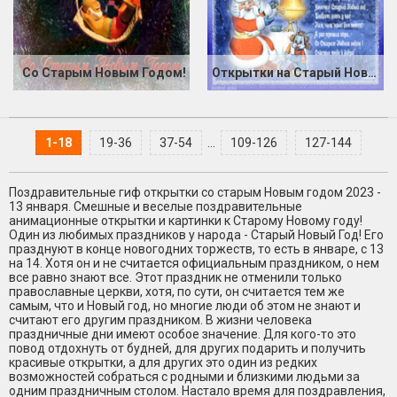
Со Старым Новым Годом!
Открытки на Старый Новый Год
1-18
19-36
37-54
...
109-126
127-144
Поздравительные гиф открытки со старым Новым годом 2023 -
13 января. Смешные и веселые поздравительные
анимационные открытки и картинки к Старому Новому году!
Один из любимых праздников у народа - Старый Новый Год! Его
празднуют в конце новогодних торжеств, то есть в январе, с 13
на 14. Хотя он и не считается официальным праздником, о нем
все равно знают все. Этот праздник не отменили только
православные церкви, хотя, по сути, он считается тем же
самым, что и Новый год, но многие люди об этом не знают и
считают его другим праздником. В жизни человека
праздничные дни имеют особое значение. Для кого-то это
повод отдохнуть от будней, для других подарить и получить
красивые открытки, а для других это один из редких
возможностей собраться с родными и близкими людьми за
одним праздничным столом. Настало время для поздравления,