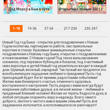
Дед Мороз и Бык в пути
Открытка с Новым 2021 годом Быка
1-18
19-36
37-54
...
217-234
235-247
Новый Год год Быка - открытки для поздравления с Новым
Годом коллегам, партнерам по работе, смс прикольные
короткие в стихах. Красивые анимационные открытки
поздравления к Новому году Быка, открытки с поздравлениями
и пожеланиями. С Новым годом! Под тихое вальсирование
снежинок, под перезвон бубенцов и бокалов, под счастливый
смех взрослых и детей Новый год решительно входит в каждый
дом. Шумный, веселый, нарядный. Так пускай же продлится это
всеобъемлющее ощущение любимого праздника! Пусть год
приходящий будет богат яркими, радостными событиями!
Желаю вам безмерного счастья, отменного здоровья,
восторженного настроения. Пусть рядом с вами всегда будут
искренние заботливые друзья, а в личной жизни – любимый и
преданный близкий человек! Желаю не терять бодрости духа, в
любой ситуации сохранять веру и надежду. Всего самого
доброго, светлого чистого вам и вашим семьям! Пусть все
задуманное исполнится, а исполнившееся не разочарует!