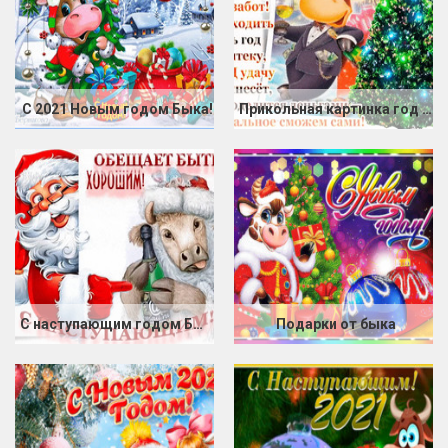
С 2021 Новым годом Быка!
Прикольная картинка год Быка
С наступающим годом Быка
Подарки от быка