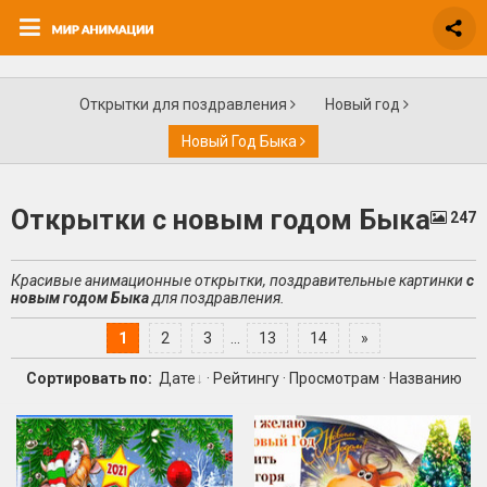
Открытки для поздравления
Новый год
Новый Год Быка
Открытки с новым годом Быка
247
Красивые анимационные открытки, поздравительные картинки
с
новым годом Быка
для поздравления.
1
2
3
...
13
14
»
Сортировать по:
Дате
·
Рейтингу
·
Просмотрам
·
Названию