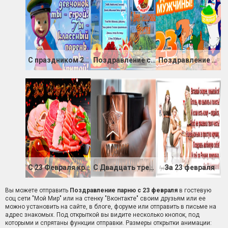
С праздником 23 февраля парню
Поздравление с Праздником 23 Февраля
Поздравление С Праздником 23 Февраля в картинках
С 23 Февраля красивая открытка для поздравления
С Двадцать третьим февраля
За 23 февраля
Вы можете отправить
Поздравление парню с 23 февраля
в гостевую
соц сети "Мой Мир" или на стенку "Вконтакте" своим друзьям или ее
можно установить на сайте, в блоге, форуме или отправить в письме на
адрес знакомых. Под открыткой вы видите несколько кнопок, под
которыми и спрятаны функции отправки. Размеры открытки анимации: