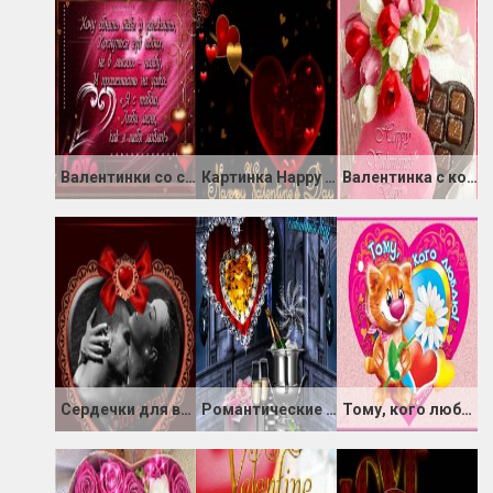
Валентинки со стихами любимой
Картинка Happy Valentine's Day
Валентинка с конфетами
Сердечки для влюбленных
Романтические картинки к дню Св. Валентина
Тому, кого люблю