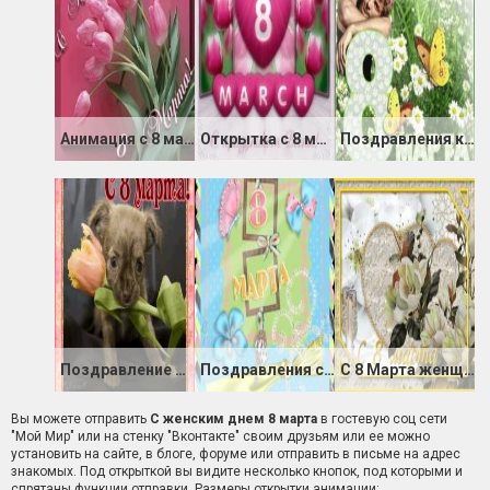
Анимация с 8 марта
Открытка с 8 марта женщинам партнерам
Поздравления коллегам с 8 Марта
Поздравление Мамулечкам в День 8 Марта
Поздравления с 8 марта
С 8 Марта женщинам
Вы можете отправить
С женским днем 8 марта
в гостевую соц сети
"Мой Мир" или на стенку "Вконтакте" своим друзьям или ее можно
установить на сайте, в блоге, форуме или отправить в письме на адрес
знакомых. Под открыткой вы видите несколько кнопок, под которыми и
спрятаны функции отправки. Размеры открытки анимации: