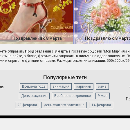
Поздравления с 8 марта
Поздравляю с 8 март
ете отправить
Поздравления с 8 марта
в гостевую соц сети "Мой Мир" или 
вить на сайте, в блоге, форуме или отправить в письме на адрес знакомых. 
ми и спрятаны функции отправки. Размеры открытки анимации: 500x500px/59
Популярные теги
для
Времена года
анимация
картинки
зима
День рождения
Вербное воскресенье
9 мая
П
23 февраля
день святого валентина
14 февраля