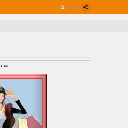
ытка
+3