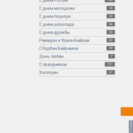
С днем России
105
С днем молодежи
18
С днем поцелуя
22
С днем шоколада
64
С днем дружбы
26
Рамадан и Ураза-Байрам
42
С Курбан Байрамом
39
День любви
7
С праздником
751
Хэллоуин
61