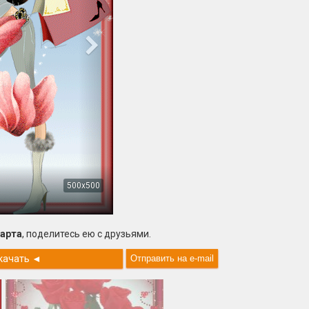
500x500
марта
, поделитесь ею с друзьями.
качать
◄