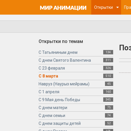
Открытки
Пра
Открытки по темам
Поз
С Татьяниным днем
134
С днем Святого Валентина
311
С 23 февраля
326
С 8 марта
510
Навруз (Наурыз мейрамы)
45
С 1 апреля
160
С 9 Мая день Победы
345
С днем матери
75
С днем семьи
74
С днем защиты детей
52