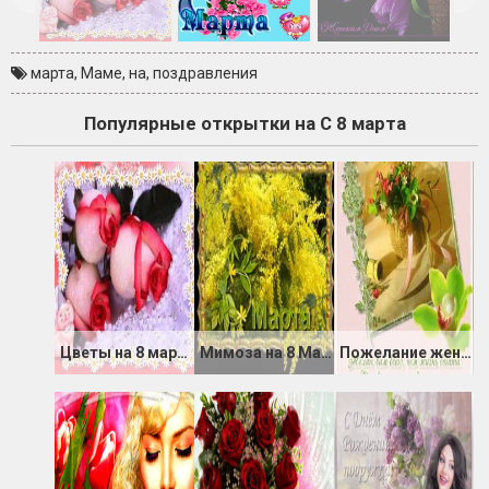
марта
,
Маме
,
на
,
поздравления
Популярные открытки на С 8 марта
Цветы на 8 марта маме
Мимоза на 8 Марта
Пожелание женщинам коллегам на 8 Марта