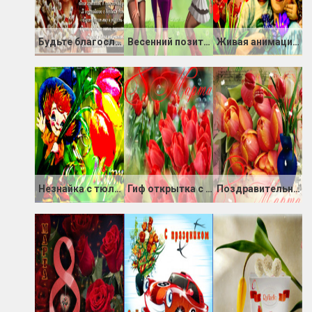
Будьте благословенны! С Вербным воскресением!
Весенний позитив
Живая анимация 8 Марта
Незнайка с тюльпанами 8 марта
Гиф открытка с тюльпанами к 8 марта
Поздравительная картинка с праздником 8 марта