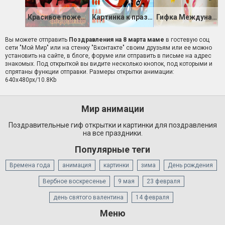
Красивое пожелание на 8 марта
Картинка к празднику 8 марта
Гифка Международный женский день
Вы можете отправить
Поздравления на 8 марта маме
в гостевую соц
сети "Мой Мир" или на стенку "Вконтакте" своим друзьям или ее можно
установить на сайте, в блоге, форуме или отправить в письме на адрес
знакомых. Под открыткой вы видите несколько кнопок, под которыми и
спрятаны функции отправки. Размеры открытки анимации:
640x480px/10.8Kb
Мир анимации
Поздравительные гиф открытки и картинки для поздравления
на все праздники.
Популярные теги
Времена года
анимация
картинки
зима
День рождения
Вербное воскресенье
9 мая
23 февраля
день святого валентина
14 февраля
Меню