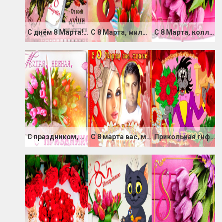
С днём 8 Марта! Женщинам-коллегам
С 8 Марта, милые девчонки
С 8 Марта, коллеги
С праздником, милая, нежная
С 8 марта вас, милые
Прикольная гифка с волком с букетом роз 8 марта