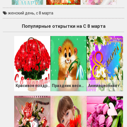
женский день
,
с 8 марта
Популярные открытки на С 8 марта
Красивое поздравление женщинам с 8 Марта
Праздник весны 8 Марта
Анимационная гиф картинка 8 марта