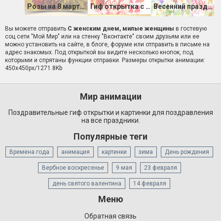
Розы на 8 марта женщине
Гиф открытка с праздником 8 марта в стихах
Весенний праздник добра
Вы можете отправить
С женским днем, милые женщины
в гостевую
соц сети "Мой Мир" или на стенку "Вконтакте" своим друзьям или ее
можно установить на сайте, в блоге, форуме или отправить в письме на
адрес знакомых. Под открыткой вы видите несколько кнопок, под
которыми и спрятаны функции отправки. Размеры открытки анимации:
450x450px/1271.8Kb
Мир анимации
Поздравительные гиф открытки и картинки для поздравления
на все праздники.
Популярные теги
Времена года
анимация
картинки
зима
День рождения
Вербное воскресенье
9 мая
23 февраля
день святого валентина
14 февраля
Меню
Обратная связь