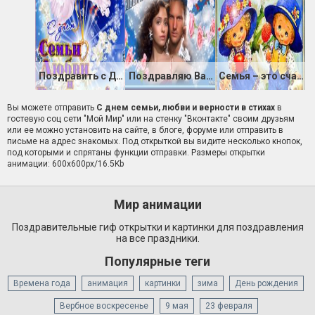
Поздравить с Днем Семьи, Любви и Верности!
Поздравляю Вас с днем семьи любви и верности
Семья – это счастье!
Вы можете отправить
С днем семьи, любви и верности в стихах
в
гостевую соц сети "Мой Мир" или на стенку "Вконтакте" своим друзьям
или ее можно установить на сайте, в блоге, форуме или отправить в
письме на адрес знакомых. Под открыткой вы видите несколько кнопок,
под которыми и спрятаны функции отправки. Размеры открытки
анимации: 600x600px/16.5Kb
Мир анимации
Поздравительные гиф открытки и картинки для поздравления
на все праздники.
Популярные теги
Времена года
анимация
картинки
зима
День рождения
Вербное воскресенье
9 мая
23 февраля