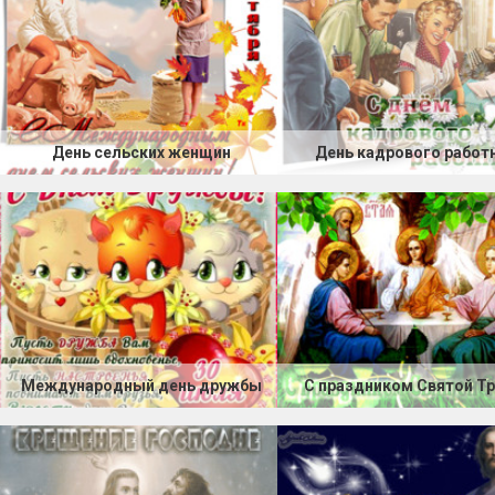
День сельских женщин
День кадрового работ
Международный день дружбы
С праздником Святой Т