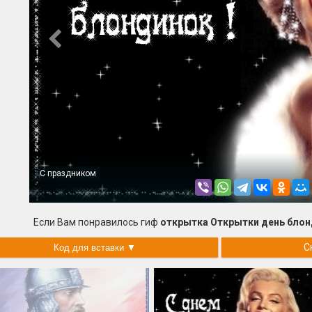
С праздником
Если Вам понравилось гиф
открытка Открытки день бло
С