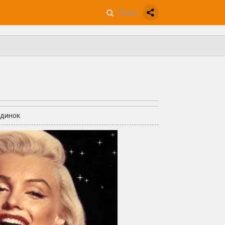
ндинок
+4