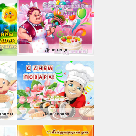
шек
День тещи
День работников пищевой промышленности
День повара