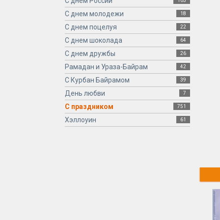
С днем России
105
С днем молодежи
18
С днем поцелуя
22
С днем шоколада
64
С днем дружбы
26
Рамадан и Ураза-Байрам
42
С Курбан Байрамом
39
День любви
7
С праздником
751
Хэллоуин
61