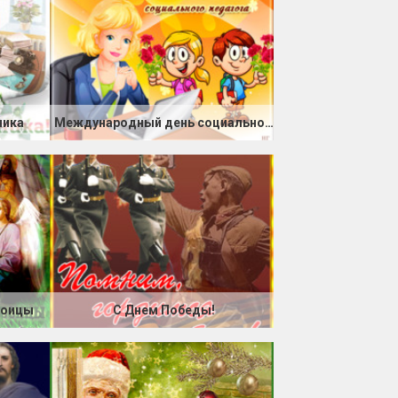
ника
Международный день социального педагога
роицы
С Днем Победы!