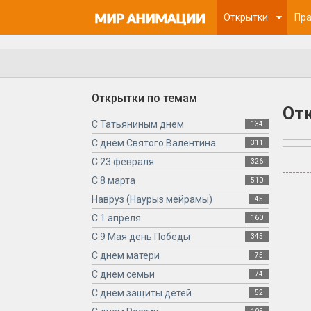
Открытки
Пра
Открытки по темам
От
С Татьяниным днем
134
С днем Святого Валентина
311
С 23 февраля
326
С 8 марта
510
Навруз (Наурыз мейрамы)
45
С 1 апреля
160
С 9 Мая день Победы
345
С днем матери
75
С днем семьи
74
С днем защиты детей
52