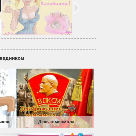
раздником
инок
День комсомола