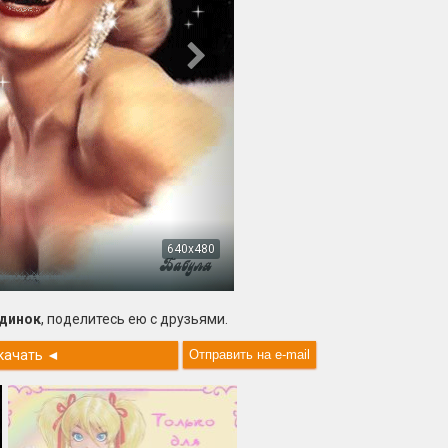
640x480
ндинок
, поделитесь ею с друзьями.
качать
◄