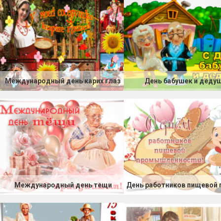
Международный день карих глаз
День бабушек и деду
Международный день тещи