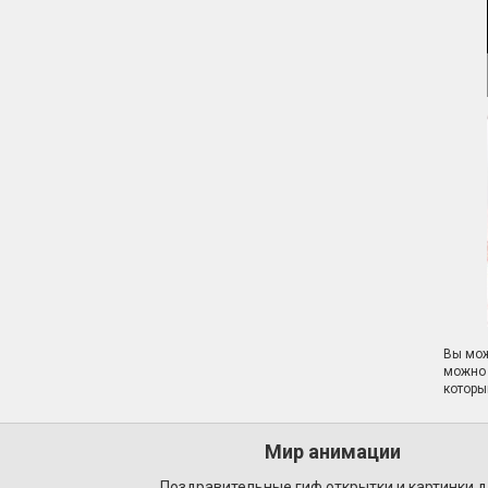
Вы мож
можно 
которы
Мир анимации
Поздравительные гиф открытки и картинки 