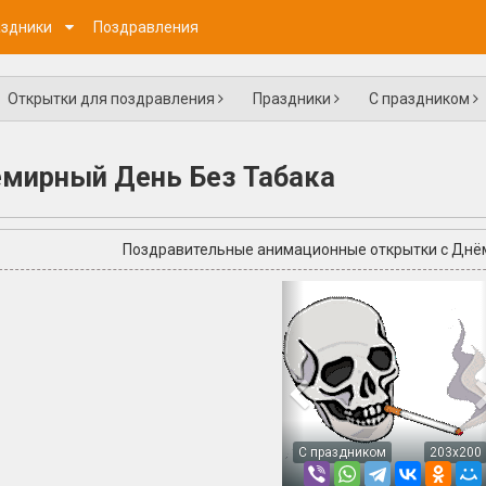
здники
Поздравления
Открытки для поздравления
Праздники
С праздником
емирный День Без Табака
Поздравительные анимационные открытки с Днё
+4
С праздником
203x200