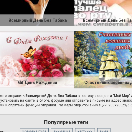
Всемирный День Без Табака
Всемирный День Без Та
Gif День Рождения
Счастливых весенних 
ете отправить
Всемирный День Без Табака
в гостевую соц сети "Мой Мир" 
установить на сайте, в блоге, форуме или отправить в письме на адрес знак
ми и спрятаны функции отправки. Размеры открытки анимации: 203x200px/6.
Популярные теги
для
Времена года
анимация
картинки
зима