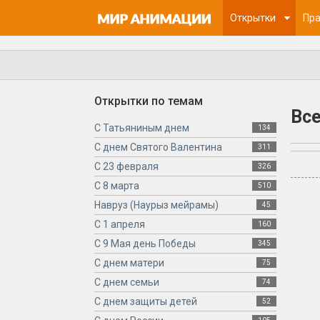
Открытки
Пра
Открытки по темам
Вс
С Татьяниным днем
134
С днем Святого Валентина
311
С 23 февраля
326
С 8 марта
510
Навруз (Наурыз мейрамы)
45
С 1 апреля
160
С 9 Мая день Победы
345
С днем матери
75
С днем семьи
74
С днем защиты детей
52