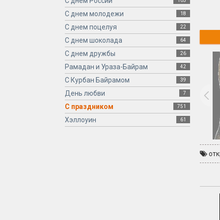
С днем России
105
С днем молодежи
18
С днем поцелуя
22
С днем шоколада
64
С днем дружбы
26
Рамадан и Ураза-Байрам
42
С Курбан Байрамом
39
День любви
7
С праздником
751
Хэллоуин
61
от