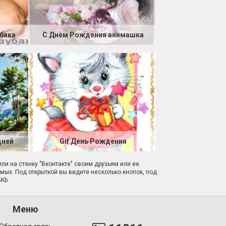
бака
С Днём Рождения анимашка
дней
Gif День Рождения
или на стенку "Вконтакте" своим друзьям или ее
омых. Под открыткой вы видите несколько кнопок, под
5Kb
Меню