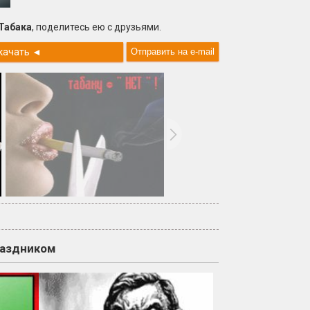
Табака
, поделитесь ею с друзьями.
качать
◄
раздником