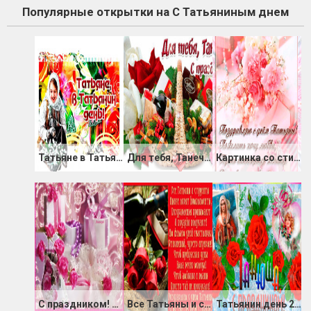
Популярные открытки на С Татьяниным днем
Татьяне в Татьянин день
Для тебя, Танечка!
Картинка со стихами с Днём Татьяны 25 января
С праздником! С Татьяниным днём
Все Татьяны и студенты нынче ловят комплименты
Татьянин день 25 января