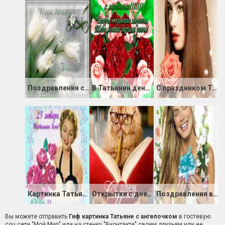
Поздравления с праздником Всех Татьян
В Татьянин день с любовью
С праздником Танюша
Картинка Татьянин день 25 января поздравления
Открытки с днем студента
Поздравления в Татьянин день
Вы можете отправить
Гиф картинка Татьяне с ангелочком
в гостевую
соц сети "Мой Мир" или на стенку "Вконтакте" своим друзьям или ее