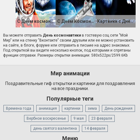
С Днем космонавтики, друзья!
С Днём Космонавтики Вас поздравляю
Картинки с Днём космонавтики
Вы можете отправить
День космонавтики
в гостевую соц сети "Мой
Мир" или на стенку "Вконтакте" своим друзьям или ее можно установить
на сайте, в блоге, форуме или отправить в письме на адрес знакомых.
Под открыткой вы видите несколько кнопок, под которыми и спрятаны
функции отправки. Размеры открытки анимации: 580x522px/2599.6Kb
Мир анимации
Поздравительные гиф открытки и картинки для поздравления
на все праздники.
Популярные теги
Времена года
анимация
картинки
зима
День рождения
Вербное воскресенье
9 мая
23 февраля
день святого валентина
14 февраля
Меню