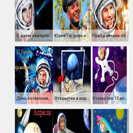
С днем авиации и космонавтики
Юрий Гагарин открытка
Праздничная открытка С Днём Космонавтики
День космонавтики 57 лет
Открытка в картинке с днем космонавтики
Открытка 12 апреля с Днём космонавтики