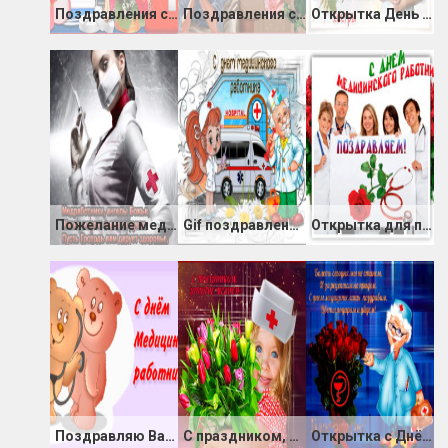
Поздравления с днём медицинской сестры коллегам
Поздравления с днем медицинской сестры
Открытка День медицинской сестры бесплатно
Пожелание медработникам
Gif поздравление с днем медицинского работника
Открытка для поздравлений на день Медика
Поздравляю Вас днём медика
С праздником, дорогие медики
Открытка с Днём медицины