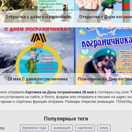
Открытка с днём пограничника
Открытки с Днём погран
28 мая С днем пограгничника
Пожелание ко Дню погра
ете отправить
Картинка на День пограничника 28 мая
в гостевую соц сети "
но установить на сайте, в блоге, форуме или отправить в письме на адрес з
торыми и спрятаны функции отправки. Размеры открытки анимации: 750x636p
Популярные теги
для
Времена года
анимация
картинки
зима