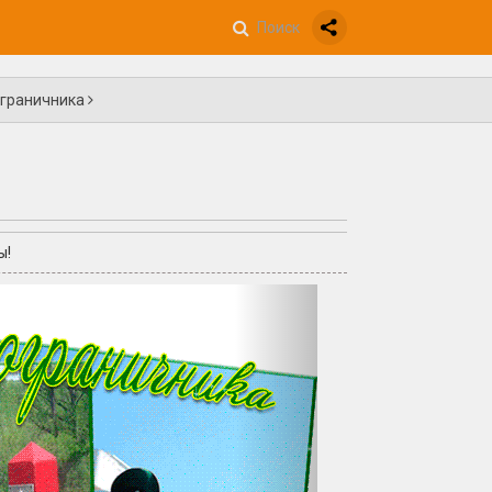
ограничника
ы!
+3