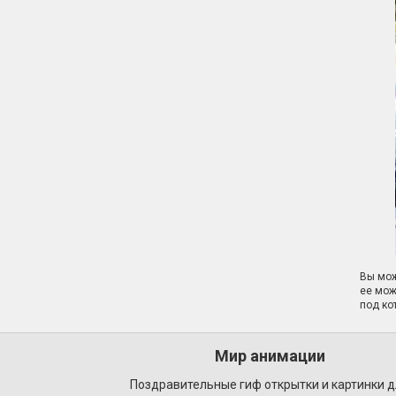
Вы мож
ее мож
под ко
Мир анимации
Поздравительные гиф открытки и картинки 