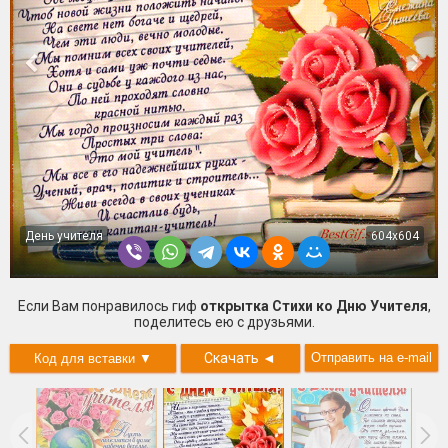
День учителя
604x604
Если Вам понравилось гиф
открытка Стихи ко Дню Учителя
,
поделитесь ею с друзьями.
Скачать
◄