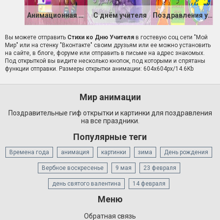
Анимационная открытка к Дню учителя
С днём учителя
Поздравления учителям
Вы можете отправить
Стихи ко Дню Учителя
в гостевую соц сети "Мой
Мир" или на стенку "Вконтакте" своим друзьям или ее можно установить
на сайте, в блоге, форуме или отправить в письме на адрес знакомых.
Под открыткой вы видите несколько кнопок, под которыми и спрятаны
функции отправки. Размеры открытки анимации: 604x604px/14.6Kb
Мир анимации
Поздравительные гиф открытки и картинки для поздравления
на все праздники.
Популярные теги
Времена года
анимация
картинки
зима
День рождения
Вербное воскресенье
9 мая
23 февраля
день святого валентина
14 февраля
Меню
Обратная связь