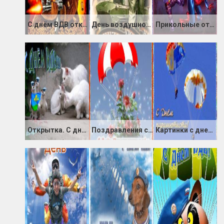
С днём ВДВ открытка прикольная
День воздушно-десантных войск (День ВДВ)
Прикольные открытки с днем ВДВ
Открытка. С днем ВДВ
Поздравления с днем Парашютиста
Картинки с днем Парашютиста