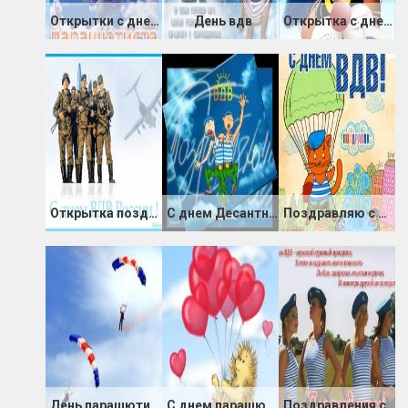
Открытки с днем Парашютиста
День вдв
Открытка с днем ВДВ
Открытка поздравления с днем ВДВ
С днем Десантника
Поздравляю с днем ВДВ
День парашютиста
С днем парашютиста
Поздравления с днем Воздушно-десантных войск