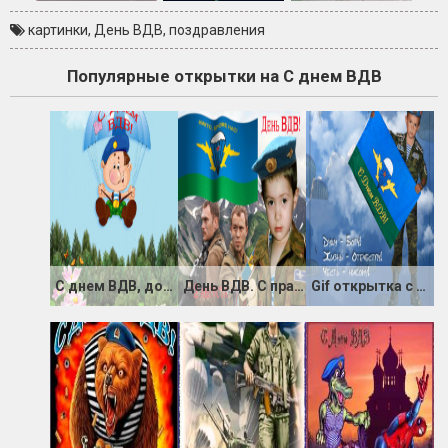
картинки
,
День ВДВ
,
поздравления
Популярные открытки на С днем ВДВ
С днем ВДВ, дорогие десантники!
День ВДВ. С праздником, десантник
Gif открытка с Днем ВДВ