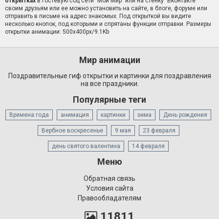
открытках
в гостевую соц сети "Мой Мир" или на стенку "Вконтакте"
своим друзьям или ее можно установить на сайте, в блоге, форуме или
отправить в письме на адрес знакомых. Под открыткой вы видите
несколько кнопок, под которыми и спрятаны функции отправки. Размеры
открытки анимации: 500x400px/9.1Kb
Мир анимации
Поздравительные гиф открытки и картинки для поздравления
на все праздники.
Популярные теги
Времена года
анимация
картинки
зима
День рождения
Вербное воскресенье
9 мая
23 февраля
день святого валентина
14 февраля
Меню
Обратная связь
Условия сайта
Правообладателям
11811