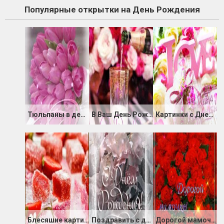
Популярные открытки на День Рождения
Тюльпаны в день Рождения
В Ваш День Рождения радости желаю
Картинки с Днем Рождения Любимый
Блесяшие картинки с Днём Рождения
Поздравить с днем Рождения в картинках
Дорогой мамочке