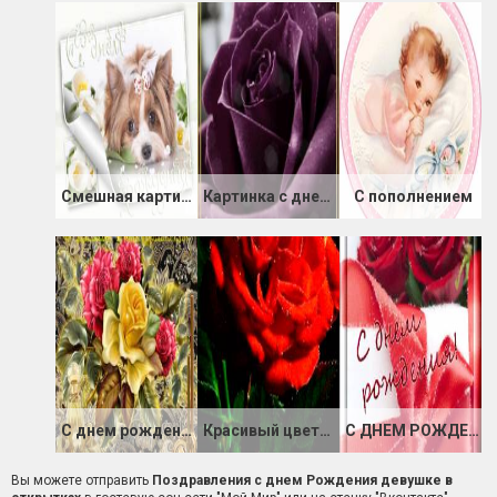
Смешная картинка с Днем Рождения
Картинка с днем Рождения любимой подруге
С пополнением
С днем рождения!
Красивый цветок ко Дню Рождения!
С ДНЕМ РОЖДЕНИЯ
Вы можете отправить
Поздравления с днем Рождения девушке в