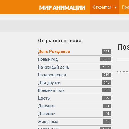
Открытки
Пра
Открытки по темам
По
День Рождения
161
Новый год
1330
На каждый день
2127
Поздравления
759
Для друзей
346
Времена года
856
Цветы
169
Девушки
24
Детишки
14
Животные
10