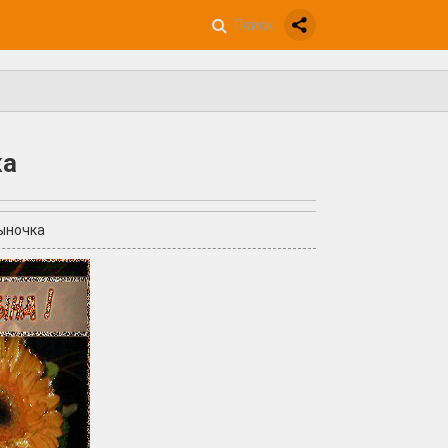
ка
ыночка
+3