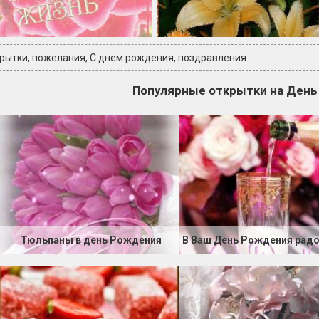
крытки
,
пожелания
,
С днем рождения
,
поздравления
Популярные открытки на Ден
Тюльпаны в день Рождения