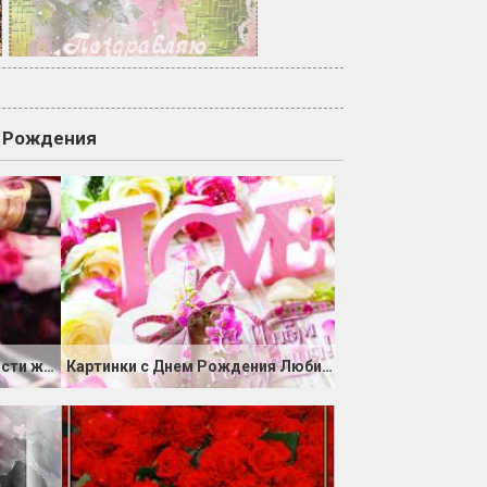
ь Рождения
В Ваш День Рождения радости желаю
Картинки с Днем Рождения Любимый