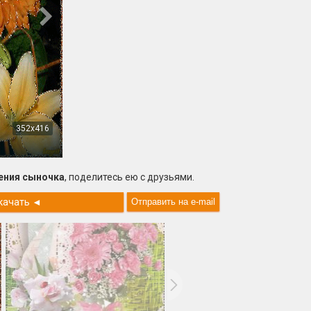
352x416
ения сыночка
, поделитесь ею с друзьями.
качать
◄