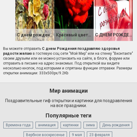
С днем рождения!
Красивый цветок ко Дню Рождения!
С ДНЕМ РОЖДЕНИЯ
Вы можете отправить
С днем Рождения поздравляю здоровья
радости желаю
в гостевую соц сети "Мой Мир" или на стенку "Вконтакте"
своим друзьям или ее можно установить на сайте, в блоге, форуме или
отправить в письме на адрес знакомых. Под открыткой вы видите
несколько кнопок, под которыми и спрятаны функции отправки. Размеры
открытки анимации: 333x500px/9.2Kb
Мир анимации
Поздравительные гиф открытки и картинки для поздравления
на все праздники.
Популярные теги
Времена года
анимация
картинки
зима
День рождения
Вербное воскресенье
9 мая
23 февраля