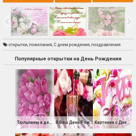
открытки
,
пожелания
,
С днем рождения
,
поздравления
Популярные открытки на День Рождения
Тюльпаны в день Рождения
В Ваш День Рождения радости желаю
Картинки с Днем Рождения Любимый