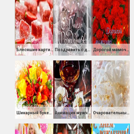
Блесяшие картинки с Днём Рождения
Поздравить с днем Рождения в картинках
Дорогой мамочке
Шикарный букет на день Рожденья
Анимация мужчине с днём Рождения!
Очаровательные картинки с Днём Рождения