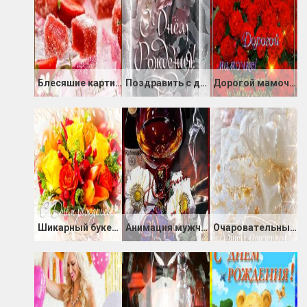
Блесяшие картинки с Днём Рождения
Поздравить с днем Рождения в картинках
Дорогой мамочке
Шикарный букет на день Рожденья
Анимация мужчине с днём Рождения!
Очаровательные картинки с Днём Рождения