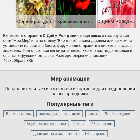
С днем рождения!
Красивый цветок ко Дню Рождения!
С ДНЕМ РОЖДЕНИЯ
Вы можете отправить
С Днём Рождения в картинках
в гостевую соц
сети "Мой Мир" или на стенку "Вконтакте" своим друзьям или ее можно
установить на сайте, в блоге, форуме или отправить в письме на адрес
знакомых. Под открыткой вы видите несколько кнопок, под которыми и
спрятаны функции отправки. Размеры открытки анимации:
402x500px/9.8Kb
Мир анимации
Поздравительные гиф открытки и картинки для поздравления
на все праздники.
Популярные теги
Времена года
анимация
картинки
зима
День рождения
Вербное воскресенье
9 мая
23 февраля
день святого валентина
14 февраля