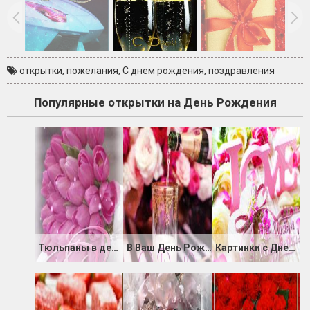
открытки
,
пожелания
,
С днем рождения
,
поздравления
Популярные открытки на День Рождения
Тюльпаны в день Рождения
В Ваш День Рождения радости желаю
Картинки с Днем Рождения Любимый