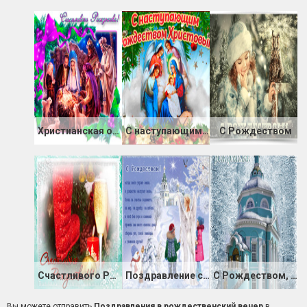
Христианская открытка с Рождеством Христовым
С наступающим поздравить я хочу вас Рождеством
С Рождеством
Счастливого Рождества
Поздравление с Рождеством Христовым стихами
С Рождеством, православные!
Вы можете отправить
Поздравления в рождественский вечер
в