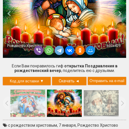
Рождество Христово
600x429
Если Вам понравилось гиф
открытка Поздравления в
рождественский вечер
, поделитесь ею с друзьями.
Скачать
◄
с рождеством христовым
,
7 января
,
Рождество Христово