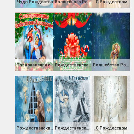
Чудо Рождества
Волшебного Рождества
С Рождеством
Поздравления с наступающим Рождеством Христовым
Рождественская открытка
Волшебство Рождества
Рождественский хор ангелов
Рождественское пожелание
С Рождеством